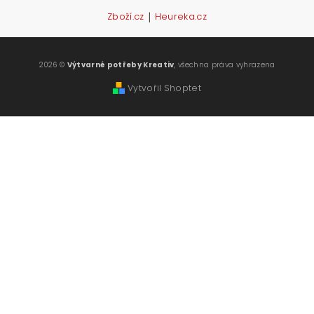
|
Zboží.cz
Heureka.cz
2026 ©
Výtvarné potřeby Kreativ
, všechna práva vyhrazena
Vytvořil Shoptet