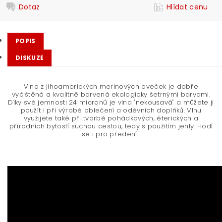
Dotaz
Hlídat cenu
POPIS
DISKUZE
Vlna z jihoamerických merinových oveček je dobře
vyčištěná a kvalitně barvená ekologicky šetrnými barvami.
Díky své jemnosti 24 micronů je vlna "nekousavá" a můžete ji
použít i při výrobě oblečení a oděvních doplňků. Vlnu
využijete také při tvorbě pohádkových, éterických a
přírodních bytostí suchou cestou, tedy s použitím jehly. Hodí
se i pro předení.