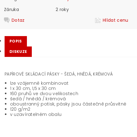
Záruka
2 roky
Dotaz
Hlídat cenu
POPIS
DISKUZE
PAPÍROVÉ SKLÁDACÍ PÁSKY - ŠEDÁ, HNĚDÁ, KRÉMOVÁ
lze vzájemně kombinovat
1 x 30 cm, 1,5 x 30 cm
160 pruhů ve dvou velikostech
šedá / hnědá / krémová
oboustranný potisk, pásky jsou částečně průsvitné
120 g/m2
v uzavíratelném obalu