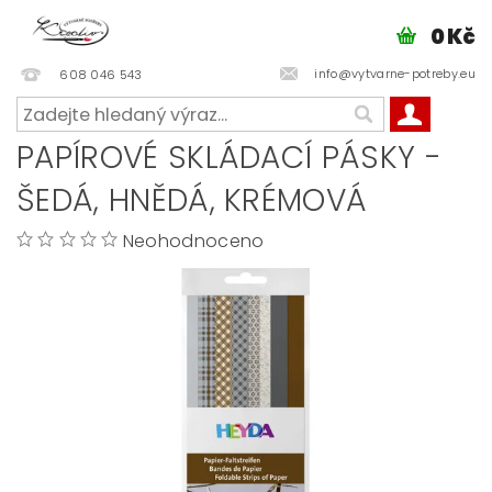
0 Kč
info@vytvarne-potreby.eu
608 046 543
PAPÍROVÉ SKLÁDACÍ PÁSKY -
ŠEDÁ, HNĚDÁ, KRÉMOVÁ
Neohodnoceno