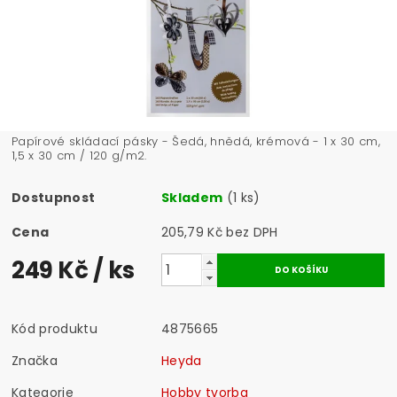
Papírové skládací pásky - Šedá, hnědá, krémová -
1 x 30 cm,
1,5 x 30 cm / 120 g/m2.
Dostupnost
Skladem
(1 ks)
Cena
205,79 Kč bez DPH
249 Kč
/ ks
Kód produktu
4875665
Značka
Heyda
Kategorie
Hobby tvorba