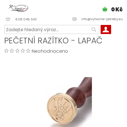
0 Kč
info@vytvarne-potreby.eu
608 046 543
PEČETNÍ RAZÍTKO - LAPAČ
Neohodnoceno