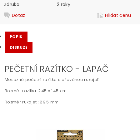
Záruka
2 roky
Dotaz
Hlídat cenu
POPIS
DISKUZE
PEČETNÍ RAZÍTKO - LAPAČ
Mosazné pečetní razítko s dřevěnou rukojetí.
Rozměr razítka: 2.45 x 1.45 cm
Rozměr rukojeti:
89.5 mm