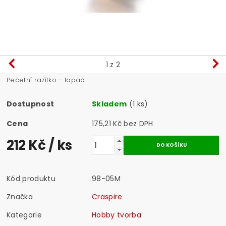
1
z 2
Pečetní razítko - lapač.
Dostupnost
Skladem
(1 ks)
Cena
175,21 Kč bez DPH
212 Kč
/ ks
Kód produktu
98-05M
Značka
Craspire
Kategorie
Hobby tvorba