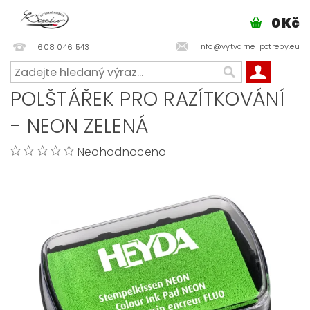
0 Kč
info@vytvarne-potreby.eu
608 046 543
POLŠTÁŘEK PRO RAZÍTKOVÁNÍ
- NEON ZELENÁ
Neohodnoceno