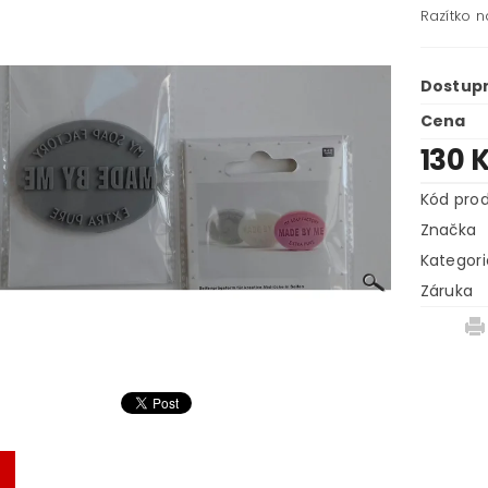
Razítko 
Dostup
Cena
130 
Kód pro
Značka
Kategori
Záruka