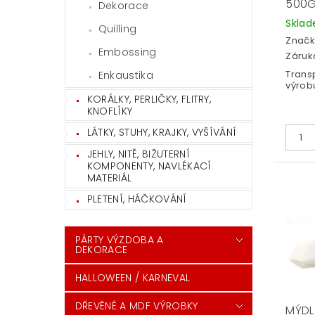
500
Dekorace
Skla
Quilling
Značk
Embossing
Záruka
Trans
Enkaustika
výrob
KORÁLKY, PERLIČKY, FLITRY,
KNOFLÍKY
LÁTKY, STUHY, KRAJKY, VYŠÍVÁNÍ
JEHLY, NITĚ, BIŽUTERNÍ
KOMPONENTY, NAVLÉKACÍ
MATERIÁL
PLETENÍ, HÁČKOVÁNÍ
PÁRTY VÝZDOBA A
DEKORACE
HALLOWEEN / KARNEVAL
DŘEVĚNÉ A MDF VÝROBKY
MÝD