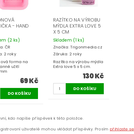
KONOVÁ
RAZÍTKO NA VÝROBU
IČKA - HAND
MÝDLA EXTRA LOVE 5
E
X 5 CM
dem
(2 ks)
Skladem
(1 ks)
a:
ČR
Značka:
Trigonmedia.cz
: 2 roky
Záruka: 2 roky
onová forma na
Razítko na výrobu mýdla
anné užití
Extra love 5 x 5 cm.
5mm
130 Kč
69 Kč
vní, kdo napíše příspěvek k této položce.
gistrovaní uživatelé mohou vkládat příspěvky. Prosím
přihlaste s