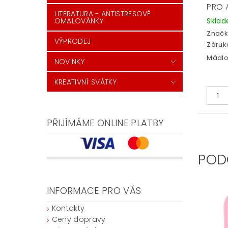
PRO 
LITERATURA - ANTISTRESOVÉ
Skla
OMALOVÁNKY
Značk
VÝPRODEJ
Záruka
Mádlo
NOVINKY
KREATIVNÍ SVÁTKY
PŘIJÍMÁME ONLINE PLATBY
POD
INFORMACE PRO VÁS
Kontakty
Ceny dopravy