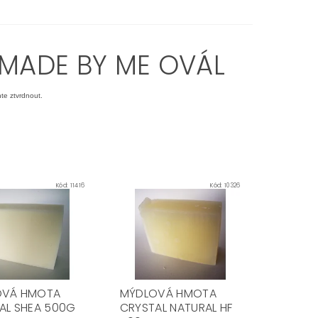
 MADE BY ME OVÁL
hte ztvrdnout.
Kód:
11416
Kód:
10326
OVÁ HMOTA
MÝDLOVÁ HMOTA
AL SHEA 500G
CRYSTAL NATURAL HF