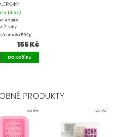
ALERGIKY
dem
(4 ks)
a:
Anglie
: 2 roky
vá hmota 500g
155 Kč
OBNÉ PRODUKTY
Kód:
16017
Kód:
7952