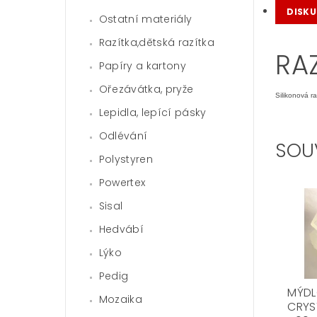
DISKU
Ostatní materiály
Razítka,dětská razítka
RA
Papíry a kartony
Ořezávátka, pryže
Silikonová r
Lepidla, lepící pásky
Odlévání
SOU
Polystyren
Powertex
Sisal
Hedvábí
Lýko
Pedig
MÝD
Mozaika
CRYS