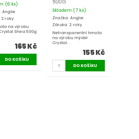
500G
em
(6 ks)
Skladem
(7 ks)
:
Anglie
Značka:
Anglie
 2 roky
Záruka: 2 roky
ota na výrobu
Crystal Shea 500g
Netransparentní hmota
na výrobu mýdel
Crystal...
165 Kč
155 Kč