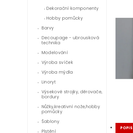
Dekorační komponenty
Hobby pomůcky
Barvy
Decoupage - ubrousková
technika
Modelování
Výroba svíček
Výroba mýdla
Linoryt
Výsekové strojky, děrovače,
bordury
Nůžky,kreativní nože,hobby
pomůcky
Šablony
POPIS
Plstění