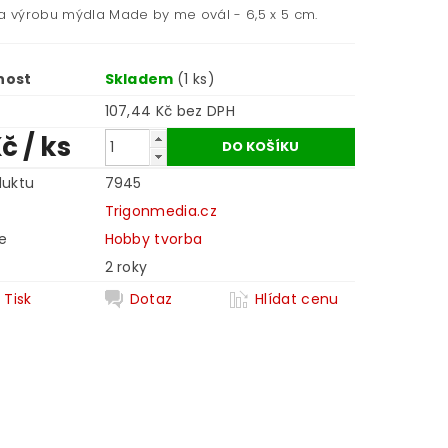
na výrobu mýdla Made by me ovál - 6,5 x 5 cm.
nost
Skladem
(1 ks)
107,44 Kč bez DPH
Kč
/ ks
duktu
7945
Trigonmedia.cz
e
Hobby tvorba
2 roky
Tisk
Dotaz
Hlídat cenu