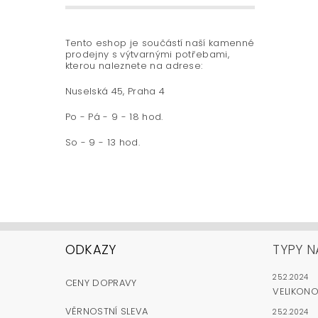
Tento eshop je součástí naší kamenné
prodejny s výtvarnými potřebami,
kterou naleznete na adrese:
Nuselská 45, Praha 4
Po - Pá - 9 - 18 hod.
So - 9 - 13 hod.
ODKAZY
TYPY N
25.2.2024
CENY DOPRAVY
VELIKON
VĚRNOSTNÍ SLEVA
25.2.2024