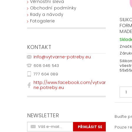
Věrnostní sleva
Obchodní podmínky
Rady a návody
SILI
Fotogalerie
FORM
MAD
Skla
KONTAKT
Značk
Záruka
info
@
vytvarne-potreby.eu
Silik
608 046 543
všestr
55x5
777 604 089
http://www.facebook.com/vytvar
ne.potreby.eu
NEWSLETTER
Buďte pr
Pouze re