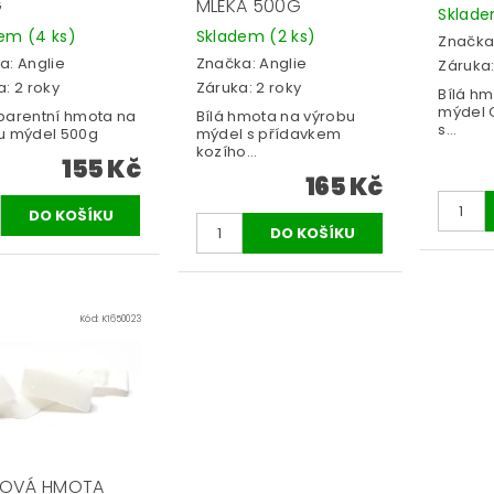
G
MLÉKA 500G
Sklad
dem
(4 ks)
Skladem
(2 ks)
Značka
a:
Anglie
Značka:
Anglie
Záruka:
: 2 roky
Záruka: 2 roky
Bílá hm
mýdel 
parentní hmota na
Bílá hmota na výrobu
s...
u mýdel 500g
mýdel s přídavkem
kozího...
155 Kč
165 Kč
Kód:
K1650023
LOVÁ HMOTA