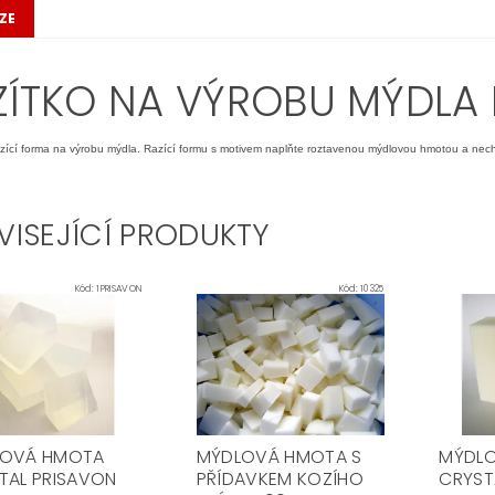
ZE
ZÍTKO NA VÝROBU MÝDLA
azící forma na výrobu mýdla. Razící formu s motivem naplňte roztavenou mýdlovou hmotou a nec
VISEJÍCÍ PRODUKTY
Kód:
1PRISAVON
Kód:
10325
LOVÁ HMOTA
MÝDLOVÁ HMOTA S
MÝDL
TAL PRISAVON
PŘÍDAVKEM KOZÍHO
CRYST