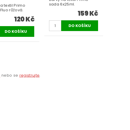
sada 6x25ml.
a textil Primo
 Fluo růžová.
159 Kč
120 Kč
e
nebo se
registrujte
.