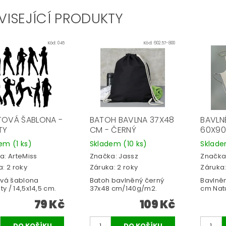
VISEJÍCÍ PRODUKTY
Kód:
045
Kód:
602.57-800
TOVÁ ŠABLONA -
BATOH BAVLNA 37X48
BAVLN
TY
CM - ČERNÝ
60X90
dem
(1 ks)
Skladem
(10 ks)
Sklad
a:
ArteMiss
Značka:
Jassz
Značka
: 2 roky
Záruka: 2 roky
Záruka:
ová šablona
Batoh bavlněný černý
Bavlněn
ety / 14,5x14,5 cm.
37x48 cm/140g/m2.
cm Natu
79 Kč
109 Kč