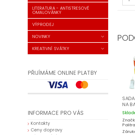
LITERATURA - ANTISTRESOVÉ
OMALOVÁNKY
VÝPRODEJ
POD
NOVINKY
KREATIVNÍ SVÁTKY
PŘIJÍMÁME ONLINE PLATBY
SADA
NA B
INFORMACE PRO VÁS
Skla
Značk
Kontakty
Palitr
Ceny dopravy
Záruka