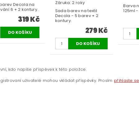
Záruka: 2 roky
barev Decola na
Barva n
vání 6 + 2 kontury.
Sada barev na textil
125ml -
Decola - 5 barev + 2
319 Kč
kontury.
279 Kč
vní, kdo napíše příspěvek k této položce.
gistrovaní uživatelé mohou vkládat příspěvky. Prosím
přihlaste s