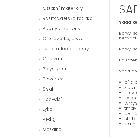
SA
Ostatní materiály
Razítka,dětská razítka
Sada kv
Papíry a kartony
Barvy js
hedvábí.
Ořezávátka, pryže
Lepidla, lepící pásky
Barvy js
Odlévání
Po zažeh
Polystyren
Sada ob
Powertex
bílá č
žlutá 
Sisal
červe
zelen
Hedvábí
tyrky
tmav
Lýko
černá
stříb
Pedig
zlatá
Mozaika