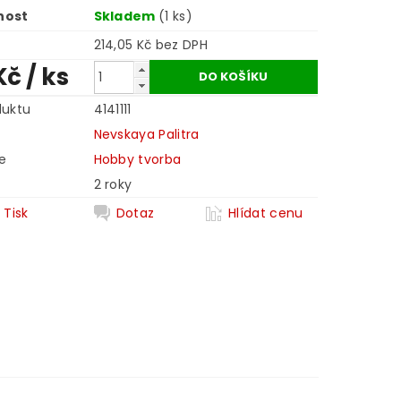
nost
Skladem
(1 ks)
214,05 Kč bez DPH
Kč
/ ks
duktu
4141111
Nevskaya Palitra
e
Hobby tvorba
2 roky
Tisk
Dotaz
Hlídat cenu