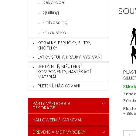
Dekorace
SOU
Quilling
Embossing
Enkaustika
KORÁLKY, PERLIČKY, FLITRY,
KNOFLÍKY
LÁTKY, STUHY, KRAJKY, VYŠÍVÁNÍ
JEHLY, NITĚ, BIŽUTERNÍ
KOMPONENTY, NAVLÉKACÍ
PLAS
MATERIÁL
SILUE
PLETENÍ, HÁČKOVÁNÍ
Skla
Značk
Záruka
PÁRTY VÝZDOBA A
DEKORACE
Plast
- Silu
HALLOWEEN / KARNEVAL
DŘEVĚNÉ A MDF VÝROBKY