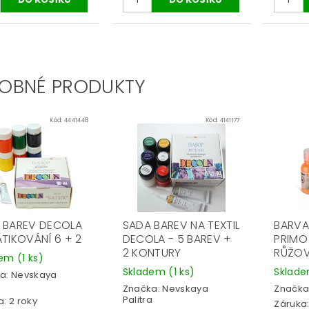
OBNÉ PRODUKTY
Kód:
4441448
Kód:
4141177
 BAREV DECOLA
SADA BAREV NA TEXTIL
BARVA 
ATIKOVÁNÍ 6 + 2
DECOLA - 5 BAREV +
PRIMO 
2 KONTURY
RŮŽO
dem
(1 ks)
Skladem
(1 ks)
Sklad
a:
Nevskaya
a
Značka:
Nevskaya
Značka
Palitra
: 2 roky
Záruka: