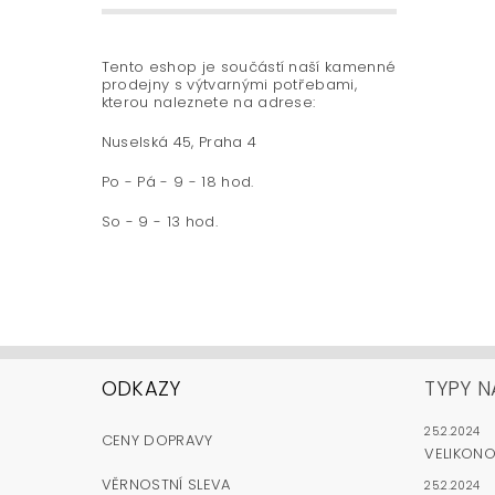
Tento eshop je součástí naší kamenné
prodejny s výtvarnými potřebami,
kterou naleznete na adrese:
Nuselská 45, Praha 4
Po - Pá - 9 - 18 hod.
So - 9 - 13 hod.
ODKAZY
TYPY N
25.2.2024
CENY DOPRAVY
VELIKON
VĚRNOSTNÍ SLEVA
25.2.2024