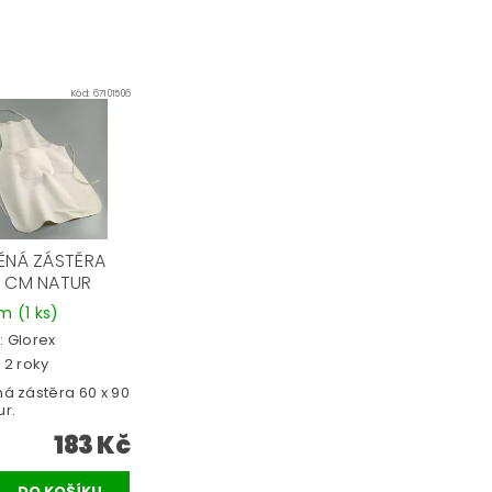
Kód:
67101506
ĚNÁ ZÁSTĚRA
 CM NATUR
em
(1 ks)
:
Glorex
 2 roky
á zástěra 60 x 90
r.
183 Kč