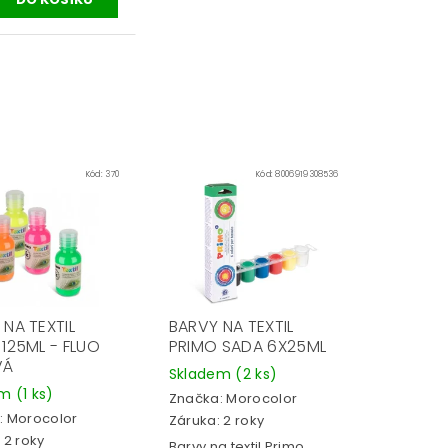
Kód:
370
Kód:
8006919308536
NA TEXTIL
BARVY NA TEXTIL
125ML - FLUO
PRIMO SADA 6X25ML
VÁ
Skladem
(2 ks)
em
(1 ks)
Značka:
Morocolor
:
Morocolor
Záruka: 2 roky
 2 roky
Barvy na textil Primo