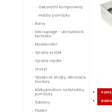
Dekorační komponenty
Hobby pomůcky
Barvy
Decoupage - ubrousková
technika
Modelování
Výroba svíček
Výroba mýdla
Linoryt
Výsekové strojky, děrovače,
bordury
Nůžky,kreativní nože,hobby
POPIS
pomůcky
DISKU
Šablony
Plstění