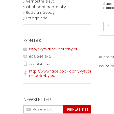
Věrnostní sleva
Sada 
Obchodní podmínky
batiko
Rady a návody
Fotogalerie
KONTAKT
info
@
vytvarne-potreby.eu
608 046 543
Buďte pr
777 604 089
Pouze re
http://www.facebook.com/vytvar
ne.potreby.eu
NEWSLETTER