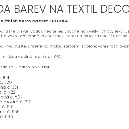
DA BAREV NA TEXTIL DECO
alitních barev na textil DECOLA.
ou jasné a syté, vodou ředitelné, vhodné na světlý i tmavý textil
 Barvy lze vzájemně míchat mezi sebou a získat tak další odstíny.
ou krycí, husté, určené na malbu štětcem, šablonování i razítkování
lení jsou odolné praní do 40°C.
sahuje 9 barev po 20 ml:
. 104
č. 220
ná č. 331
á č. 722
sová č. 507
á modrá č. 517
 č. 810
rná č. 966
 č. 965