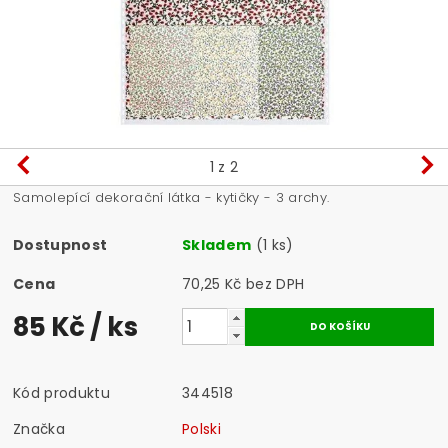
1
z 2
Samolepící dekorační látka - kytičky - 3 archy.
Dostupnost
Skladem
(1 ks)
Cena
70,25 Kč bez DPH
85 Kč
/ ks
Kód produktu
344518
Značka
Polski