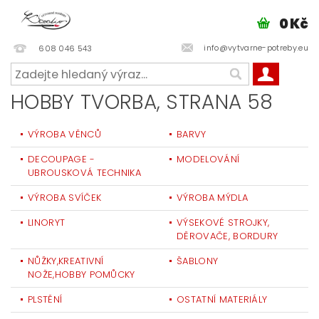
0 Kč
info@vytvarne-potreby.eu
608 046 543
HOBBY TVORBA
, STRANA 58
VÝROBA VĚNCŮ
BARVY
DECOUPAGE -
MODELOVÁNÍ
UBROUSKOVÁ TECHNIKA
VÝROBA SVÍČEK
VÝROBA MÝDLA
LINORYT
VÝSEKOVÉ STROJKY,
DĚROVAČE, BORDURY
NŮŽKY,KREATIVNÍ
ŠABLONY
NOŽE,HOBBY POMŮCKY
PLSTĚNÍ
OSTATNÍ MATERIÁLY