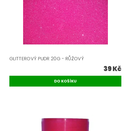
GLITTEROVÝ PUDR 20G - RŮŽOVÝ
39 Kč