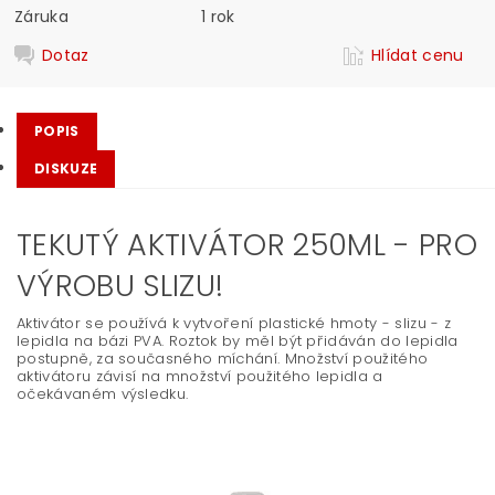
Záruka
1 rok
Dotaz
Hlídat cenu
POPIS
DISKUZE
TEKUTÝ AKTIVÁTOR 250ML - PRO
VÝROBU SLIZU!
Aktivátor se používá k vytvoření plastické hmoty - slizu - z
lepidla na bázi PVA. Roztok by měl být přidáván do lepidla
postupně, za současného míchání. Množství použitého
aktivátoru závisí na množství použitého lepidla a
očekávaném výsledku.