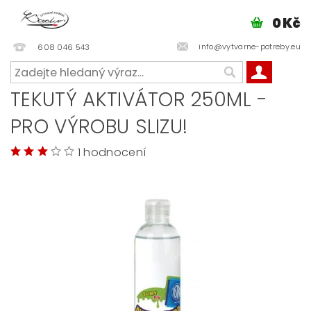
0 Kč
info@vytvarne-potreby.eu
608 046 543
TEKUTÝ AKTIVÁTOR 250ML -
PRO VÝROBU SLIZU!
1 hodnocení