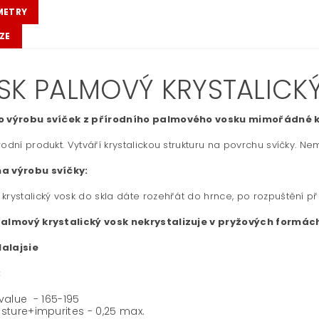
METRY
ZE
SK PALMOVÝ KRYSTALICKÝ
o výrobu svíček z přírodního palmového vosku mimořádné k
rodní produkt. Vytváří krystalickou strukturu na povrchu svíčky. Ne
a výrobu svíčky:
krystalický vosk do skla dáte rozehřát do hrnce, po rozpuštění p
Palmový krystalický vosk nekrystalizuje v pryžových formách
alajsie
:
value - 165-195
sture+impurites - 0,25 max.