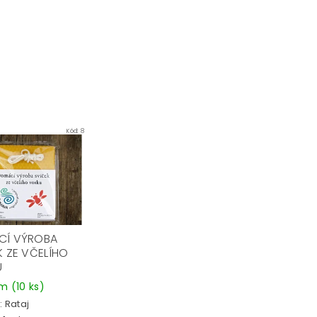
Kód:
8
CÍ VÝROBA
K ZE VČELÍHO
U
em
(10 ks)
:
Rataj