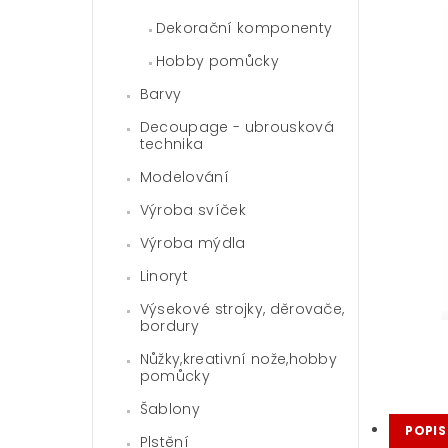
Dekorační komponenty
Hobby pomůcky
Barvy
Decoupage - ubrousková
technika
Modelování
Výroba svíček
Výroba mýdla
Linoryt
Výsekové strojky, děrovače,
bordury
Nůžky,kreativní nože,hobby
pomůcky
Šablony
POPIS
Plstění