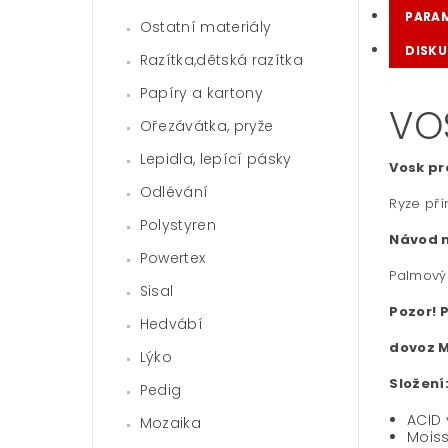
PARA
Ostatní materiály
DISKU
Razítka,dětská razítka
Papíry a kartony
VO
Ořezávátka, pryže
Lepidla, lepící pásky
Vosk pr
Odlévání
Ryze pří
Polystyren
Návod n
Powertex
Palmový 
Sisal
Pozor! 
Hedvábí
dovoz M
Lýko
Složení
Pedig
ACID 
Mozaika
Moiss