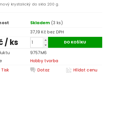
ový krystalický do skla 200 g.
nost
Skladem
(3 ks)
37,19 Kč bez DPH
Kč
/ ks
duktu
9757M6
e
Hobby tvorba
Tisk
Dotaz
Hlídat cenu