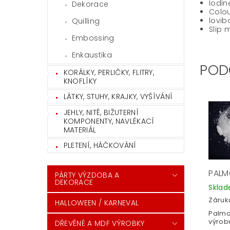
Iodin
Dekorace
Colou
lovib
Quilling
Slip 
Embossing
Enkaustika
POD
KORÁLKY, PERLIČKY, FLITRY,
KNOFLÍKY
LÁTKY, STUHY, KRAJKY, VYŠÍVÁNÍ
JEHLY, NITĚ, BIŽUTERNÍ
KOMPONENTY, NAVLÉKACÍ
MATERIÁL
PLETENÍ, HÁČKOVÁNÍ
PALM
PÁRTY VÝZDOBA A
DEKORACE
Skla
Záruka
HALLOWEEN / KARNEVAL
Palmo
výrob
DŘEVĚNÉ A MDF VÝROBKY