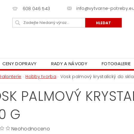
info@vytvarne-potreby.e
608 046 543
CENY DOPRAVY
RADY A NÁVODY
FOTOGALERIE
Galanterie
Hobby tvorba
Vosk palmový krystalický do skla
SK PALMOVÝ KRYSTAL
0 G
Neohodnoceno