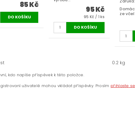
Záruka:
85 Kč
95 Kč
Domácí
ze včelí
95 Kč / 1 ks
st
0.2 kg
vní, kdo napíše příspěvek k této položce.
gistrovaní uživatelé mohou vkládat příspěvky. Prosím
přihlaste s