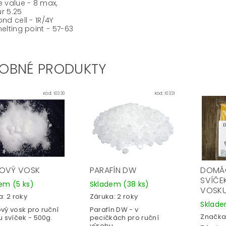
e value - 8 max,
r 5.25
ond cell - 1R/4Y
melting point - 57-63
OBNÉ PRODUKTY
Kód:
10330
Kód:
10331
OVÝ VOSK
PARAFÍN DW
DOMÁ
SVÍČE
dem
(5 ks)
Skladem
(38 ks)
VOSK
: 2 roky
Záruka: 2 roky
Sklad
vý vosk pro ruční
Parafín DW - v
Značka
u svíček - 500g.
pecičkách pro ruční
výrobu...