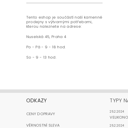
Tento eshop je součástí naší kamenné
prodejny s výtvarnými potřebami,
kterou naleznete na adrese:
Nuselská 45, Praha 4
Po - Pá - 9 - 18 hod.
So - 9 - 13 hod.
ODKAZY
TYPY N
25.2.2024
CENY DOPRAVY
VELIKON
VĚRNOSTNÍ SLEVA
25.2.2024