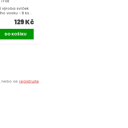
 1 rok
 výroba svíček
ho vosku - 8 ks...
129 Kč
e
nebo se
registrujte
.