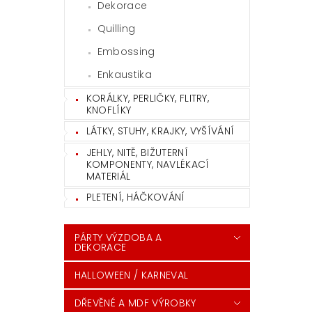
Dekorace
Quilling
Embossing
Enkaustika
KORÁLKY, PERLIČKY, FLITRY,
KNOFLÍKY
LÁTKY, STUHY, KRAJKY, VYŠÍVÁNÍ
JEHLY, NITĚ, BIŽUTERNÍ
KOMPONENTY, NAVLÉKACÍ
MATERIÁL
PLETENÍ, HÁČKOVÁNÍ
PÁRTY VÝZDOBA A
DEKORACE
HALLOWEEN / KARNEVAL
DŘEVĚNÉ A MDF VÝROBKY