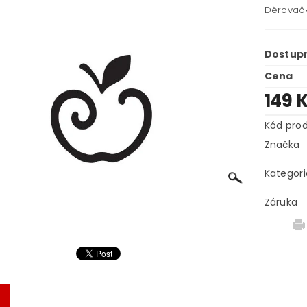
Děrovač
Dostup
Cena
149 
Kód pro
Značka
Kategori
Záruka