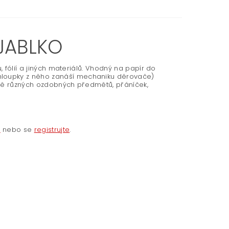
JABLKO
, fólií a jiných materiálů. Vhodný na papír do
loupky z něho zanáší mechaniku děrovače)
robě různých ozdobných předmětů, přáníček,
e
nebo se
registrujte
.