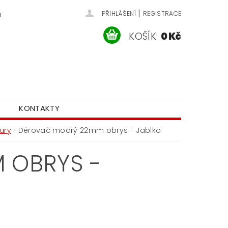
|
u
PŘIHLÁŠENÍ
REGISTRACE
KOŠÍK:
0 Kč
KONTAKTY
ury
Děrovač modrý 22mm obrys - Jablko
 OBRYS -