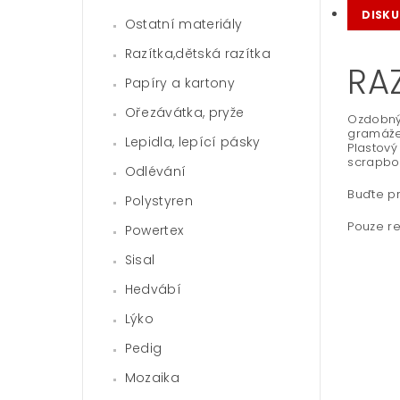
DISKU
Ostatní materiály
Razítka,dětská razítka
RA
Papíry a kartony
Ořezávátka, pryže
Ozdobný 
gramáže
Lepidla, lepící pásky
Plastový
scrapbo
Odlévání
Buďte pr
Polystyren
Pouze re
Powertex
Sisal
Hedvábí
Lýko
Pedig
Mozaika