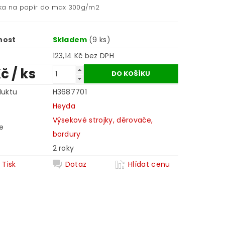
ka na papír do max 300g/m2
nost
Skladem
(9 ks)
123,14 Kč bez DPH
Kč
/ ks
duktu
H3687701
Heyda
Výsekové strojky, děrovače,
e
bordury
2 roky
Tisk
Dotaz
Hlídat cenu