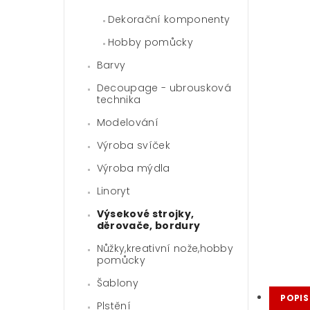
Dekorační komponenty
Hobby pomůcky
Barvy
Decoupage - ubrousková
technika
Modelování
Výroba svíček
Výroba mýdla
Linoryt
Výsekové strojky,
děrovače, bordury
Nůžky,kreativní nože,hobby
pomůcky
Šablony
POPIS
Plstění