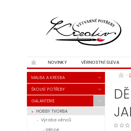
NOVINKY
VĚRNOSTNÍ SLEVA
MALBA A KRESBA
DĚ
ŠKOLNÍ POTŘEBY
GALANTERIE
JA
HOBBY TVORBA
Výroba věnců
Věnce