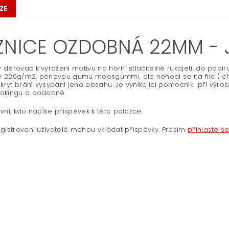
ZE
ZNICE OZDOBNÁ 22MM - 
děrovač k vyražení motivu na horní stlačitelné rukojeti, do papíru
 220g/m2, pěnovou gumu moosgummi, ale nehodí se na filc ( ch
 kryt brání vysypání jeho obsahu. Je vynikající pomocník při vý
okingu a podobně.
vní, kdo napíše příspěvek k této položce.
gistrovaní uživatelé mohou vkládat příspěvky. Prosím
přihlaste s