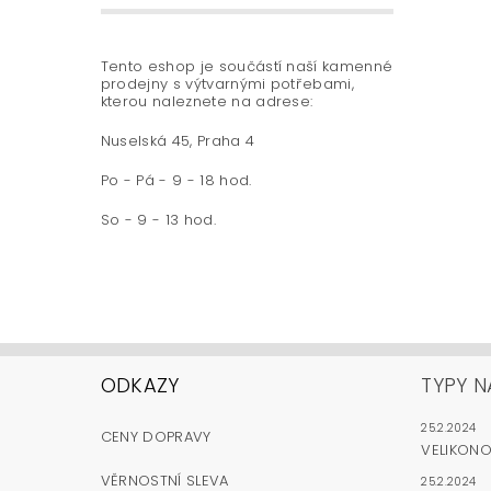
Tento eshop je součástí naší kamenné
prodejny s výtvarnými potřebami,
kterou naleznete na adrese:
Nuselská 45, Praha 4
Po - Pá - 9 - 18 hod.
So - 9 - 13 hod.
ODKAZY
TYPY N
25.2.2024
CENY DOPRAVY
VELIKON
VĚRNOSTNÍ SLEVA
25.2.2024