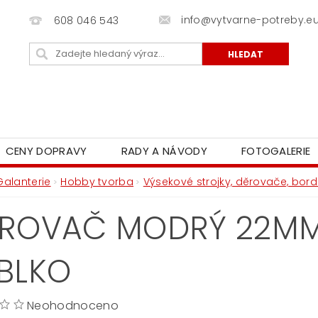
info@vytvarne-potreby.e
608 046 543
CENY DOPRAVY
RADY A NÁVODY
FOTOGALERIE
Galanterie
Hobby tvorba
Výsekové strojky, děrovače, bord
ROVAČ MODRÝ 22MM
BLKO
Neohodnoceno