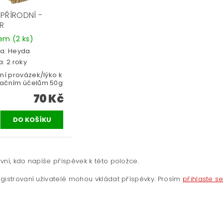
 PŘÍRODNÍ -
R
dem
(2 ks)
a:
Heyda
: 2 roky
dní provázek/lýko k
ačním účelům 50g
70 Kč
vní, kdo napíše příspěvek k této položce.
gistrovaní uživatelé mohou vkládat příspěvky. Prosím
přihlaste s