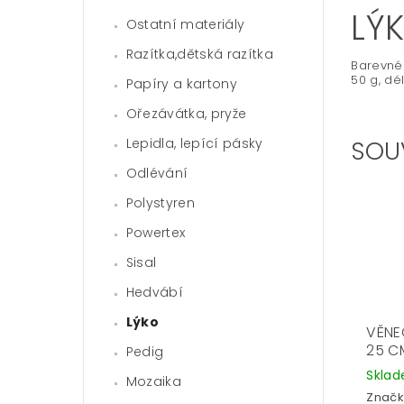
LÝ
Ostatní materiály
Razítka,dětská razítka
Barevné 
50 g, dé
Papíry a kartony
Ořezávátka, pryže
Lepidla, lepící pásky
SOU
Odlévání
Polystyren
Powertex
Sisal
Hedvábí
Lýko
VĚNE
25 C
Pedig
Skla
Mozaika
Značk