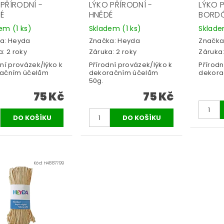
 PŘÍRODNÍ -
LÝKO PŘÍRODNÍ -
LÝKO 
NÉ
HNĚDÉ
BORD
dem
(1 ks)
Skladem
(1 ks)
Sklad
a:
Heyda
Značka:
Heyda
Značka
: 2 roky
Záruka: 2 roky
Záruka:
dní provázek/lýko k
Přírodní provázek/lýko k
Přírodn
ačním účelům
dekoračním účelům
dekora
50g.
75 Kč
75 Kč
Kód:
H4887799