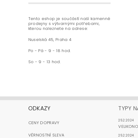
Tento eshop je součástí naší kamenné
prodejny s výtvarnými potřebami,
kterou naleznete na adrese:
Nuselská 45, Praha 4
Po - Pá - 9 - 18 hod.
So - 9 - 13 hod.
ODKAZY
TYPY N
25.2.2024
CENY DOPRAVY
VELIKON
VĚRNOSTNÍ SLEVA
25.2.2024