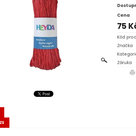
Dostup
Cena
75 K
Kód pro
Značka
Kategori
Záruka
ZE