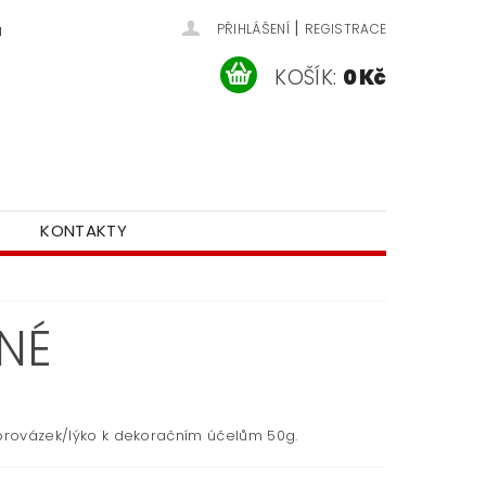
|
u
PŘIHLÁŠENÍ
REGISTRACE
KOŠÍK:
0 Kč
KONTAKTY
ENÉ
 provázek/lýko k dekoračním účelům 50g.