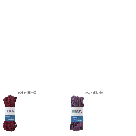
Kód:
H4887792
Kód:
H4887785