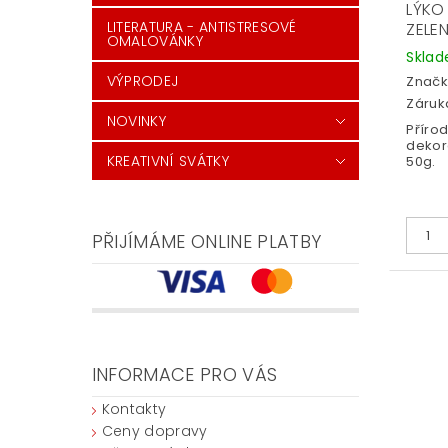
LÝKO
LITERATURA - ANTISTRESOVÉ
ZELE
OMALOVÁNKY
Skla
VÝPRODEJ
Značk
Záruka
NOVINKY
Příro
dekor
KREATIVNÍ SVÁTKY
50g.
PŘIJÍMÁME ONLINE PLATBY
INFORMACE PRO VÁS
Kontakty
Ceny dopravy