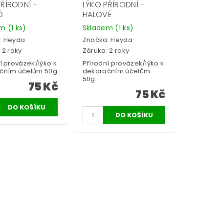
PŘÍRODNÍ -
LÝKO PŘÍRODNÍ -
Ó
FIALOVÉ
em
(1 ks)
Skladem
(1 ks)
:
Heyda
Značka:
Heyda
 2 roky
Záruka: 2 roky
í provázek/lýko k
Přírodní provázek/lýko k
čním účelům 50g
dekoračním účelům
50g.
75 Kč
75 Kč