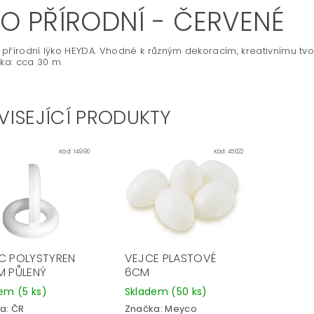
KO PŘÍRODNÍ - ČERVENÉ
přírodní lýko HEYDA. Vhodné k různým dekoracím, kreativnímu tvoře
lka: cca 30 m.
VISEJÍCÍ PRODUKTY
Kód:
14990
Kód:
45022
C POLYSTYREN
VEJCE PLASTOVÉ
M PŮLENÝ
6CM
dem
(5 ks)
Skladem
(50 ks)
a:
ČR
Značka:
Meyco