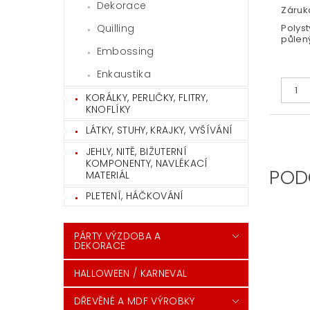
Dekorace
Záruka
Quilling
Polys
půlen
Embossing
Enkaustika
KORÁLKY, PERLIČKY, FLITRY,
KNOFLÍKY
LÁTKY, STUHY, KRAJKY, VYŠÍVÁNÍ
JEHLY, NITĚ, BIŽUTERNÍ
KOMPONENTY, NAVLÉKACÍ
POD
MATERIÁL
PLETENÍ, HÁČKOVÁNÍ
PÁRTY VÝZDOBA A
DEKORACE
HALLOWEEN / KARNEVAL
DŘEVĚNÉ A MDF VÝROBKY