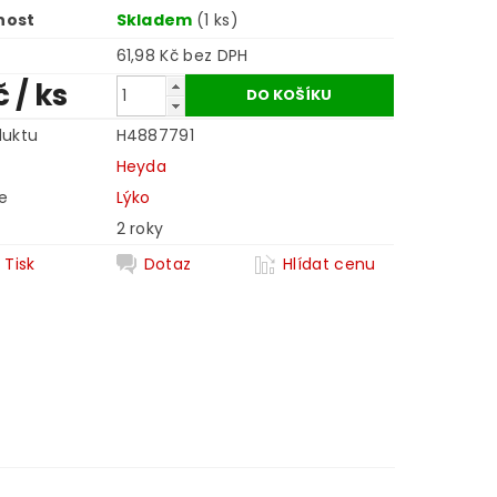
nost
Skladem
(1 ks)
61,98 Kč bez DPH
č
/ ks
duktu
H4887791
Heyda
e
Lýko
2 roky
Tisk
Dotaz
Hlídat cenu