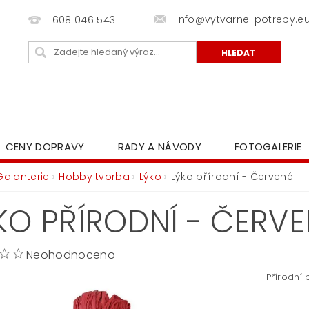
info@vytvarne-potreby.e
608 046 543
CENY DOPRAVY
RADY A NÁVODY
FOTOGALERIE
Galanterie
Hobby tvorba
Lýko
Lýko přírodní - Červené
KO PŘÍRODNÍ - ČERV
Neohodnoceno
Přírodní