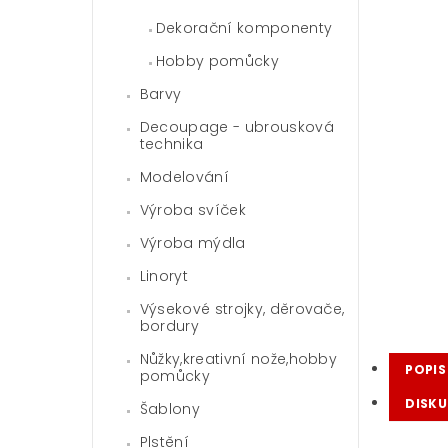
Dekorační komponenty
Hobby pomůcky
Barvy
Decoupage - ubrousková
technika
Modelování
Výroba svíček
Výroba mýdla
Linoryt
Výsekové strojky, děrovače,
bordury
Nůžky,kreativní nože,hobby
POPIS
pomůcky
DISKU
Šablony
Plstění