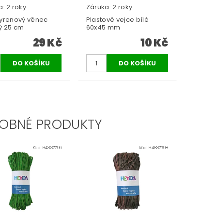
: 2 roky
Záruka: 2 roky
tyrenový věnec
Plastové vejce bílé
ý 25 cm
60x45 mm
29 Kč
10 Kč
OBNÉ PRODUKTY
Kód:
H4887796
Kód:
H4887798