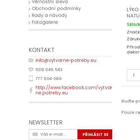
Věrnostní sleva
Obchodní podmínky
LÝKO
NATU
Rady a návody
Fotogalerie
Skla
Značk
Záruka
Příro
KONTAKT
dekor
info
@
vytvarne-potreby.eu
608 046 543
777 604 089
http://www.facebook.com/vytvar
ne.potreby.eu
Buďte pr
Pouze re
NEWSLETTER