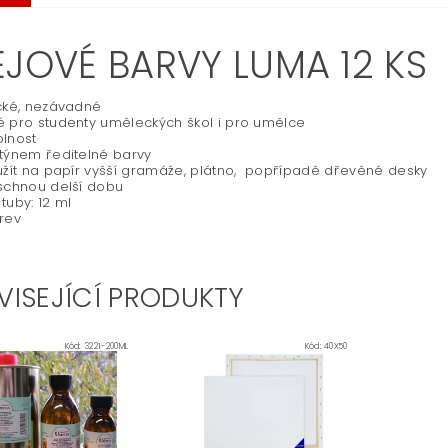
EJOVÉ BARVY LUMA 12 KS
cké, nezávadné
 pro studenty uměleckých škol i pro umělce
lnost
týnem ředitelné barvy
užít na papír vyšší gramáže, plátno, popřípadě dřevěné desky
schnou delší dobu
tuby: 12 ml
rev
VISEJÍCÍ PRODUKTY
Kód:
3221-200ML
Kód:
40X50