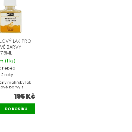
ÁLOVÝ LAK PRO
VÉ BARVY
 75ML
em
(1 ks)
:
Pébéo
 2 roky
ný malířský lak
jové barvy s...
195 Kč