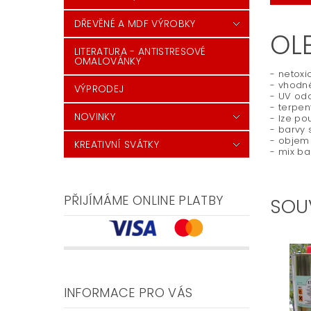
DŘEVĚNÉ A MDF VÝROBKY
OL
LITERATURA - ANTISTRESOVÉ
OMALOVÁNKY
- netoxi
- vhodné
VÝPRODEJ
- UV odo
- terpen
NOVINKY
- lze po
- barvy 
- objem 
KREATIVNÍ SVÁTKY
- mix ba
PŘIJÍMÁME ONLINE PLATBY
SOU
INFORMACE PRO VÁS