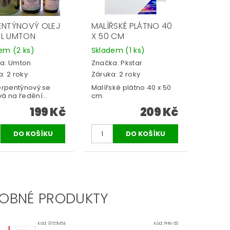
ENTÝNOVÝ OLEJ
MALÍŘSKÉ PLÁTNO 40
L UMTON
X 50 CM
dem
(2 ks)
Skladem
(1 ks)
a:
Umton
Značka:
Pkstar
: 2 roky
Záruka: 2 roky
terpentýnový se
Malířské plátno 40 x 50
á na ředění...
cm.
199 Kč
209 Kč
OBNÉ PRODUKTY
Kód:
9757M54
Kód:
PHN-50