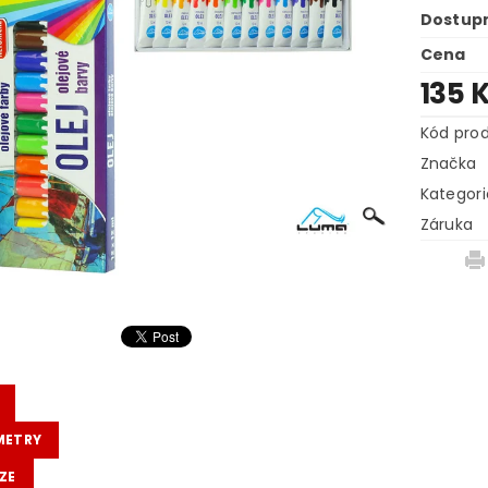
Dostup
Cena
135 
Kód pro
Značka
Kategori
Záruka
METRY
ZE