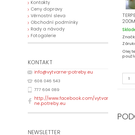
Kontakty
Ceny dopravy
TERP
Věrnostní sleva
200M
Obchodní podmínky
Rady a návody
Skla
Fotogalerie
Značk
Záruka
Olej 
použív
KONTAKT
info
@
vytvarne-potreby.eu
608 046 543
777 604 089
http://www.facebook.com/vytvar
ne.potreby.eu
POD
NEWSLETTER