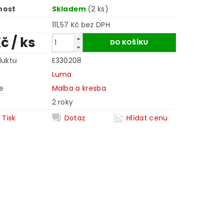
nost
Skladem
(2 ks)
111,57 Kč bez DPH
Kč
/ ks
duktu
E330208
Luma
e
Malba a kresba
2 roky
Tisk
Dotaz
Hlídat cenu