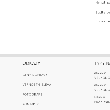
Hmotno
Buďte pr
Pouze re
ODKAZY
TYPY N
25.2.2024
CENY DOPRAVY
VELIKON
VĚRNOSTNÍ SLEVA
25.2.2024
VELIKONO
FOTOGRAFIE
17.5.2023
PRÁZDNI
KONTAKTY