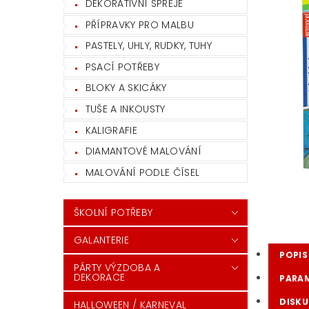
DEKORATIVNÍ SPREJE
PŘÍPRAVKY PRO MALBU
PASTELY, UHLY, RUDKY, TUHY
PSACÍ POTŘEBY
BLOKY A SKICÁKY
TUŠE A INKOUSTY
KALIGRAFIE
DIAMANTOVÉ MALOVÁNÍ
MALOVÁNÍ PODLE ČÍSEL
ŠKOLNÍ POTŘEBY
GALANTERIE
POPIS
PÁRTY VÝZDOBA A
DEKORACE
PARA
DISKU
HALLOWEEN / KARNEVAL