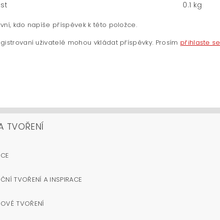
st
0.1 kg
vní, kdo napíše příspěvek k této položce.
gistrovaní uživatelé mohou vkládat příspěvky. Prosím
přihlaste s
A TVOŘENÍ
OCE
ČNÍ TVOŘENÍ A INSPIRACE
NOVÉ TVOŘENÍ