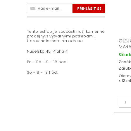
Tento eshop je součástí naší kamenné
prodejny s výtvarnými potřebami,
OLEJ
kterou naleznete na adrese:
MARAB
Nuselská 45, Praha 4
Skla
Značk
Po - Pá - 9 - 18 hod.
Záruka
So - 9 - 13 hod.
Olejo
x 12 ml