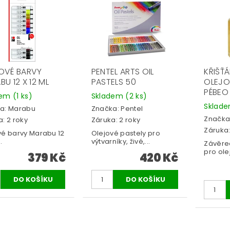
OVÉ BARVY
PENTEL ARTS OIL
KŘIŠŤ
U 12 X 12 ML
PASTELS 50
OLEJO
PÉBEO
dem
(1 ks)
Skladem
(2 ks)
Sklad
a:
Marabu
Značka:
Pentel
Značka
: 2 roky
Záruka: 2 roky
Záruka:
vé barvy Marabu 12
Olejové pastely pro
.
výtvarníky, živé,...
Závěreč
pro ole
379 Kč
420 Kč