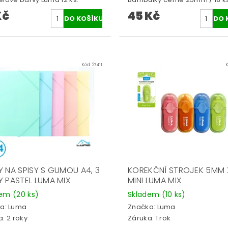
Kč
45 Kč
Kód:
27411
Y NA SPISY S GUMOU A4, 3
KOREKČNÍ STROJEK 5MM 
Y PASTEL LUMA MIX
MINI LUMA MIX
dem
(20 ks)
Skladem
(10 ks)
a:
Luma
Značka:
Luma
: 2 roky
Záruka: 1 rok