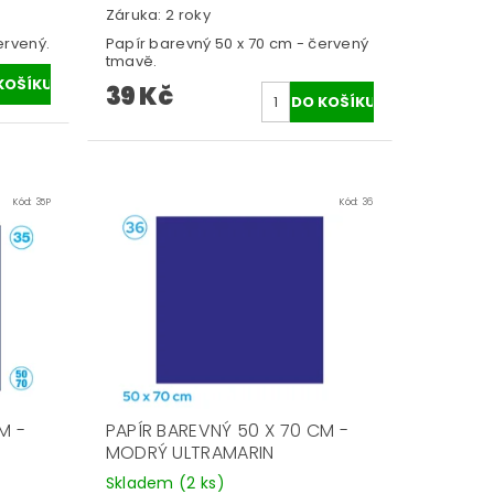
Záruka: 2 roky
ervený.
Papír barevný 50 x 70 cm - červený
tmavě.
39 Kč
Kód:
35P
Kód:
36
M -
PAPÍR BAREVNÝ 50 X 70 CM -
MODRÝ ULTRAMARIN
Skladem
(2 ks)