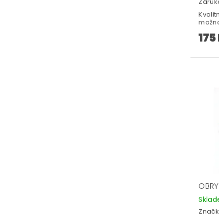
Záruka
Kvalit
možnos
175
OBRY
Skla
Značk