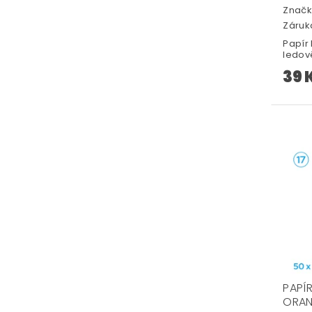
Značk
Záruka
Papír
ledov
39 
PAPÍ
ORA