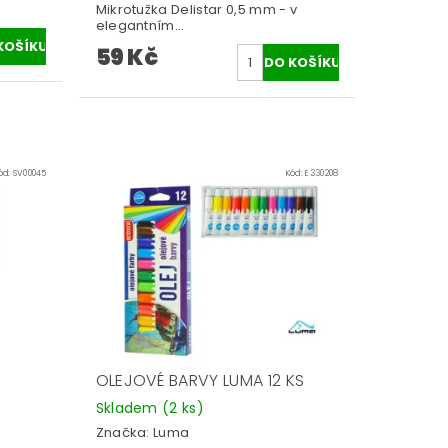
Mikrotužka Delistar 0,5 mm - v
elegantním...
59 Kč
ód:
SV00045
Kód:
E330208
OLEJOVÉ BARVY LUMA 12 KS
Skladem
(2 ks)
Značka:
Luma