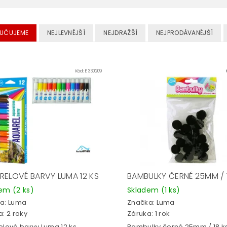
UČUJEME
NEJLEVNĚJŠÍ
NEJDRAŽŠÍ
NEJPRODÁVANĚJŠÍ
Kód:
E330209
RELOVÉ BARVY LUMA 12 KS
BAMBULKY ČERNÉ 25MM / 
dem
(2 ks)
Skladem
(1 ks)
a:
Luma
Značka:
Luma
: 2 roky
Záruka: 1 rok
elové barvy Luma 12 ks.
Bambulky černé 25mm / 18 ks