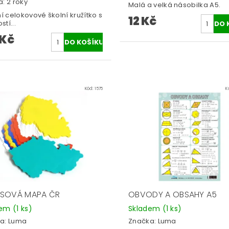
: 2 roky
Malá a velká násobilka A5.
ní celokovové školní kružítko s
12 Kč
tí...
 Kč
Kód:
1575
K
SOVÁ MAPA ČR
OBVODY A OBSAHY A5
dem
(1 ks)
Skladem
(1 ks)
a:
Luma
Značka:
Luma