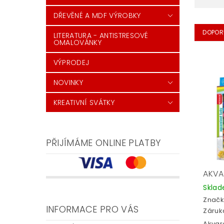
DŘEVĚNÉ A MDF VÝROBKY
DOPOR
LITERATURA - ANTISTRESOVÉ
OMALOVÁNKY
VÝPRODEJ
NOVINKY
KREATIVNÍ SVÁTKY
PŘIJÍMÁME ONLINE PLATBY
AKVA
Skla
Značk
INFORMACE PRO VÁS
Záruka
Akvar