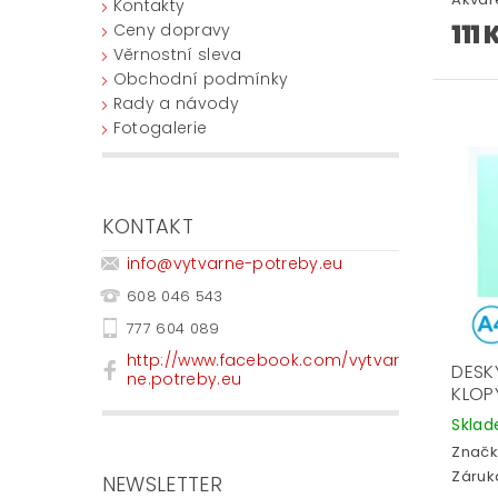
Kontakty
111 
Ceny dopravy
Věrnostní sleva
Obchodní podmínky
Rady a návody
Fotogalerie
KONTAKT
info
@
vytvarne-potreby.eu
608 046 543
777 604 089
http://www.facebook.com/vytvar
DESK
ne.potreby.eu
KLOP
Skla
Značk
Záruka
NEWSLETTER