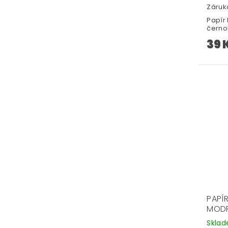
Záruka
Papír
černo
39 
PAPÍ
MODR
Skla