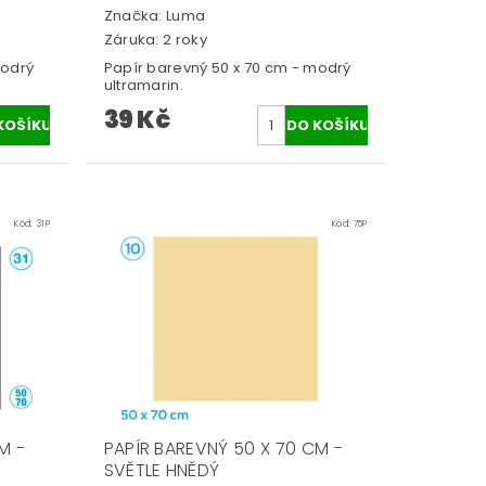
Značka:
Luma
Záruka: 2 roky
modrý
Papír barevný 50 x 70 cm - modrý
ultramarin.
39 Kč
Kód:
31P
Kód:
75P
M -
PAPÍR BAREVNÝ 50 X 70 CM -
SVĚTLE HNĚDÝ