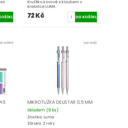
ini
Kružítko kovové s kloubem v
krabičce LUMA.
72 Kč
ód:
SV00078
Kód:
64922
 A5
MIKROTUŽKA DELISTAR 0,5 MM
Skladem
(9 ks)
Značka:
Luma
Záruka: 2 roky