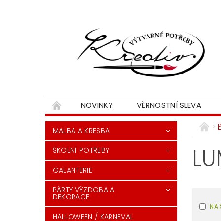
NOVINKY
VĚRNOSTNÍ SLEVA
MALBA A KRESBA
LU
ŠKOLNÍ POTŘEBY
GALANTERIE
PÁRTY VÝZDOBA A
DEKORACE
NA 
HALLOWEEN / KARNEVAL