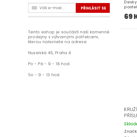
Desky
pastel
69 
Tento eshop je součástí naší kamenné
prodejny s výtvarnými potřebami,
kterou naleznete na adrese:
Nuselská 45, Praha 4
Po - Pá - 9 - 18 hod.
So - 9 - 13 hod.
KRUŽ
PŘÍS
Skla
Značk