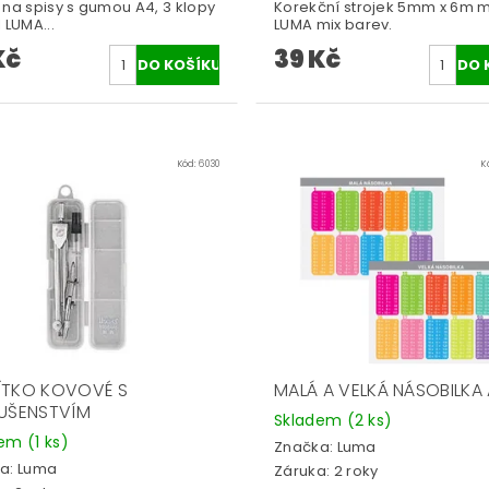
 na spisy s gumou A4, 3 klopy
Korekční strojek 5mm x 6m m
 LUMA...
LUMA mix barev.
Kč
39 Kč
Kód:
6030
K
ÍTKO KOVOVÉ S
MALÁ A VELKÁ NÁSOBILKA
LUŠENSTVÍM
Skladem
(2 ks)
dem
(1 ks)
Značka:
Luma
a:
Luma
Záruka: 2 roky