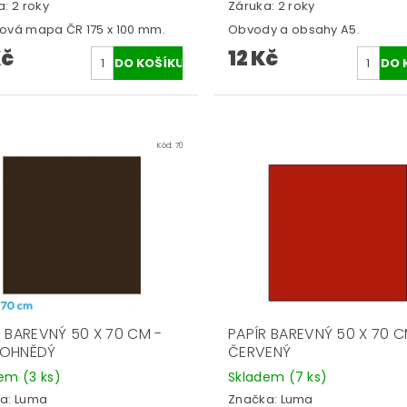
: 2 roky
Záruka: 2 roky
ová mapa ČR 175 x 100 mm.
Obvody a obsahy A5.
Kč
12 Kč
Kód:
70
R BAREVNÝ 50 X 70 CM -
PAPÍR BAREVNÝ 50 X 70 C
OHNĚDÝ
ČERVENÝ
dem
(3 ks)
Skladem
(7 ks)
a:
Luma
Značka:
Luma