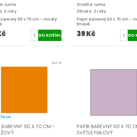
a:
Luma
Značka:
Luma
: 2 roky
Záruka: 2 roky
 barevný 50 x 70 cm - modrý
Papír barevný 50 x 70 cm - 
ě.
tmavě.
Kč
39 Kč
Kód:
17P
R BAREVNÝ 50 X 70 CM -
PAPÍR BAREVNÝ 50 X 70 C
NŽOVÝ
SVĚTLE FIALOVÝ