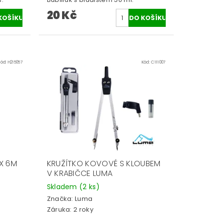
20 Kč
Kód:
H215057
Kód:
C111007
X 6M
KRUŽÍTKO KOVOVÉ S KLOUBEM
V KRABIČCE LUMA
Skladem
(2 ks)
Značka:
Luma
Záruka: 2 roky