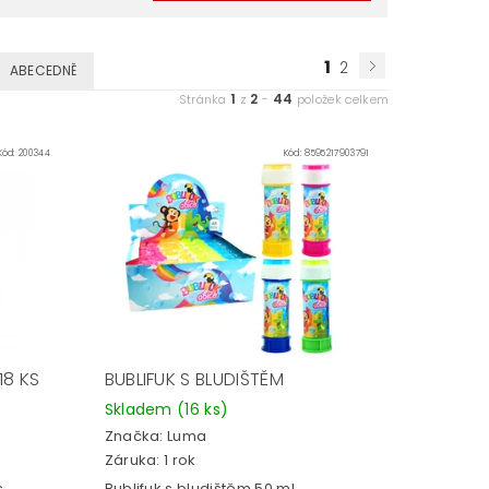
1
2
ABECEDNĚ
1
2
44
Stránka
z
-
položek celkem
Kód:
200344
Kód:
8595217903791
18 KS
BUBLIFUK S BLUDIŠTĚM
Skladem
(16 ks)
Značka:
Luma
Záruka: 1 rok
.
Bublifuk s bludištěm 50 ml.