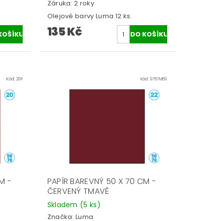
Záruka: 2 roky
Olejové barvy Luma 12 ks.
135 Kč
Kód:
20P
Kód:
9757M59
M -
PAPÍR BAREVNÝ 50 X 70 CM -
ČERVENÝ TMAVĚ
Skladem
(5 ks)
Značka:
Luma