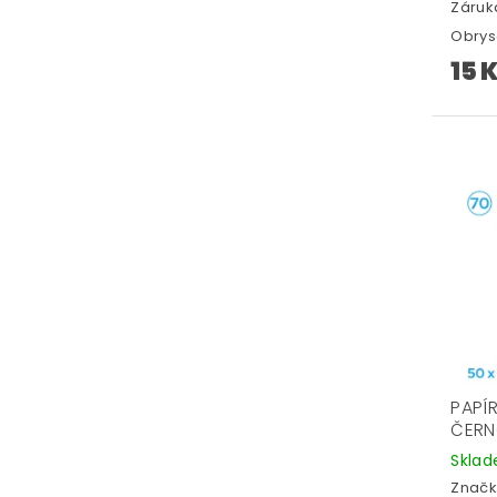
Záruka
Obrys
15 
PAPÍ
ČERN
Skla
Značk