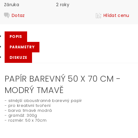
Záruka
2 roky
Dotaz
Hlídat cenu
POPIS
PARAMETRY
DISKUZE
PAPÍR BAREVNÝ 50 X 70 CM -
MODRÝ TMAVĚ
- silnější oboustranně barevný papír
- pro kreativní tvoření
- barva: tmavě modrá
- gramáž: 300g
- rozměr: 50 x 70cm