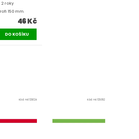
 2 roky
rofi 150 mm.
46 Kč
Kód:
H4729024
Kód:
H4729052