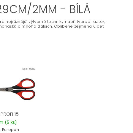
9CM/2MM - BÍLÁ
nejrůznější výtvarné techniky např. tvorba razítek,
 maňásků a mnoho dalších. Oblíbené zejména u dětí
Kód:
10383
PROFI 15
em
(5 ks)
:
Europen