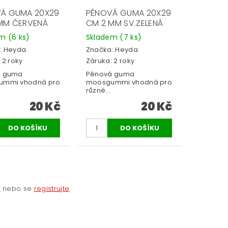
Á GUMA 20X29
PĚNOVÁ GUMA 20X29
MM ČERVENÁ
CM 2 MM SV.ZELENÁ
em
(6 ks)
Skladem
(7 ks)
:
Heyda
Značka:
Heyda
 2 roky
Záruka: 2 roky
á guma
Pěnová guma
ummi vhodná pro
moosgummi vhodná pro
různé...
20 Kč
20 Kč
e
nebo se
registrujte
.