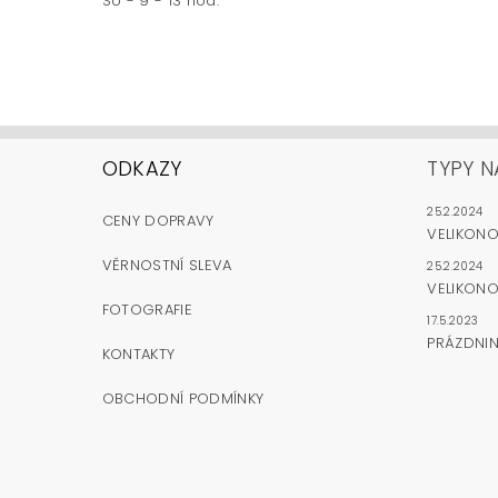
So - 9 - 13 hod.
ODKAZY
TYPY N
25.2.2024
CENY DOPRAVY
VELIKON
VĚRNOSTNÍ SLEVA
25.2.2024
VELIKONO
FOTOGRAFIE
17.5.2023
PRÁZDNI
KONTAKTY
OBCHODNÍ PODMÍNKY