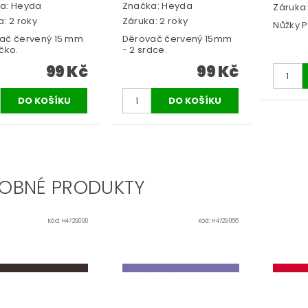
a:
Heyda
Značka:
Heyda
Záruka:
: 2 roky
Záruka: 2 roky
Nůžky P
ač červený 15 mm
Děrovač červený 15mm
čko.
- 2 srdce.
99 Kč
99 Kč
OBNÉ PRODUKTY
Kód:
H4729090
Kód:
H4729066