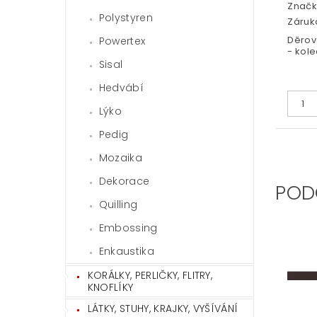
Značk
Polystyren
Záruka
Děrov
Powertex
- kole
Sisal
Hedvábí
Lýko
Pedig
Mozaika
Dekorace
POD
Quilling
Embossing
Enkaustika
KORÁLKY, PERLIČKY, FLITRY,
KNOFLÍKY
LÁTKY, STUHY, KRAJKY, VYŠÍVÁNÍ