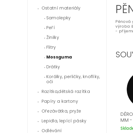
PĚ
Ostatní materiály
Samolepky
Pěnová g
výroba š
Peří
- příjem
Žinilky
Flitry
SOU
Mossguma
Drátky
Korálky, perličky, knoflíky,
oči
Razítka,dětská razítka
Papíry a kartony
Ořezávátka, pryže
DĚRO
MM -
Lepidla, lepící pásky
Skla
Odlévání