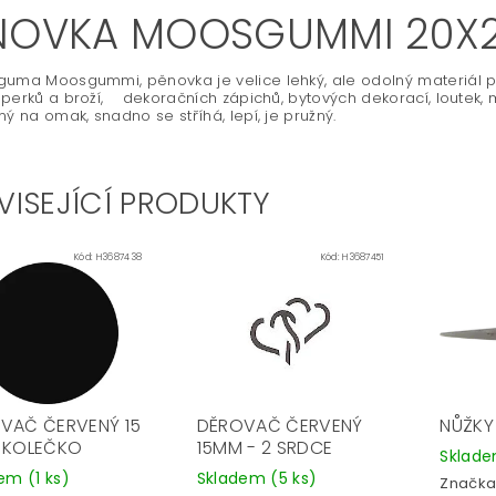
NOVKA MOOSGUMMI 20X2
uma Moosgummi, pěnovka je velice lehký, ale odolný materiál pro 
perků a broží, dekoračních zápichů, bytových dekorací, loutek,
ný na omak, snadno se stříhá, lepí, je pružný.
VISEJÍCÍ PRODUKTY
Kód:
H3687438
Kód:
H3687451
VAČ ČERVENÝ 15
DĚROVAČ ČERVENÝ
NŮŽKY 
 KOLEČKO
15MM - 2 SRDCE
Sklad
dem
(1 ks)
Skladem
(5 ks)
Značka