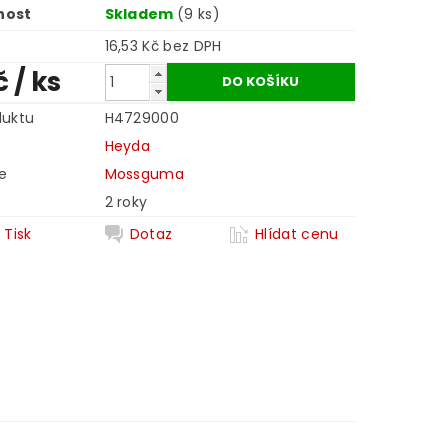
nost
Skladem
(9 ks)
16,53 Kč bez DPH
č
/ ks
duktu
H4729000
Heyda
e
Mossguma
2 roky
Tisk
Dotaz
Hlídat cenu