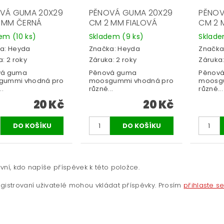
VÁ GUMA 20X29
PĚNOVÁ GUMA 20X29
PĚNOV
 MM ČERNÁ
CM 2 MM FIALOVÁ
CM 2 
dem
(10 ks)
Skladem
(9 ks)
Sklad
a:
Heyda
Značka:
Heyda
Značka
: 2 roky
Záruka: 2 roky
Záruka:
vá guma
Pěnová guma
Pěnov
gummi vhodná pro
moosgummi vhodná pro
moosg
..
různé...
různé...
20 Kč
20 Kč
vní, kdo napíše příspěvek k této položce.
gistrovaní uživatelé mohou vkládat příspěvky. Prosím
přihlaste s