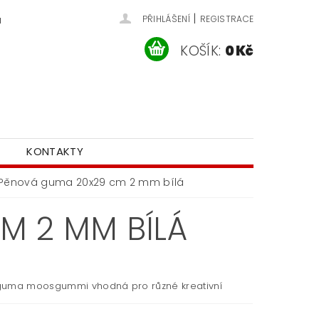
|
u
PŘIHLÁŠENÍ
REGISTRACE
KOŠÍK:
0 Kč
KONTAKTY
Pěnová guma 20x29 cm 2 mm bílá
M 2 MM BÍLÁ
uma moosgummi vhodná pro různé kreativní