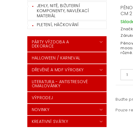
JEHLY, NITĚ, BIŽUTERNÍ
PĚNO
KOMPONENTY, NAVLÉKACÍ
CM 2
MATERIÁL
Skla
PLETENÍ, HÁČKOVÁNÍ
Značk
Záruka
PÁRTY VÝZDOBA A
Pěno
DEKORACE
moos
různé.
HALLOWEEN / KARNEVAL
DŘEVĚNÉ A MDF VÝROBKY
LITERATURA - ANTISTRESOVÉ
OMALOVÁNKY
VÝPRODEJ
Buďte pr
NOVINKY
Pouze re
KREATIVNÍ SVÁTKY