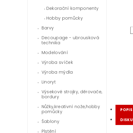
Dekorační komponenty
Hobby pomůcky
Barvy
Decoupage - ubrousková
technika
Modelování
Výroba svíček
Výroba mýdla
Linoryt
Výsekové strojky, děrovače,
bordury
Nůžky,kreativní nože,hobby
POPIS
pomůcky
DISKU
Šablony
Plstění