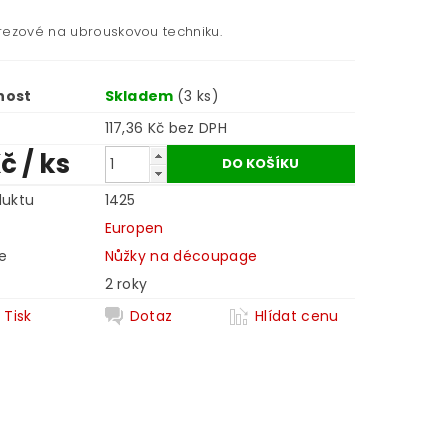
rezové na ubrouskovou techniku.
nost
Skladem
(3 ks)
117,36 Kč bez DPH
Kč
/ ks
duktu
1425
Europen
e
Nůžky na découpage
2 roky
Tisk
Dotaz
Hlídat cenu