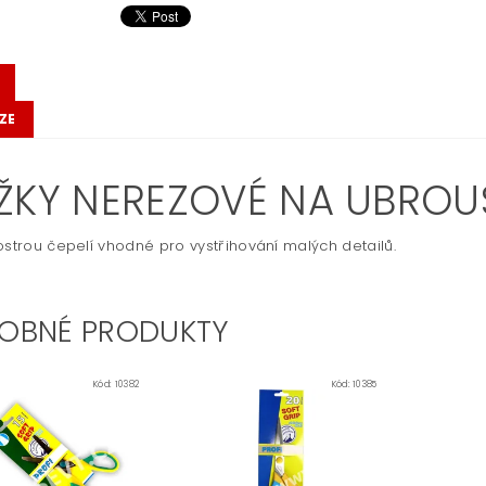
ZE
ŽKY NEREZOVÉ NA UBRO
ostrou čepelí vhodné pro vystřihování malých detailů.
OBNÉ PRODUKTY
Kód:
10382
Kód:
10385