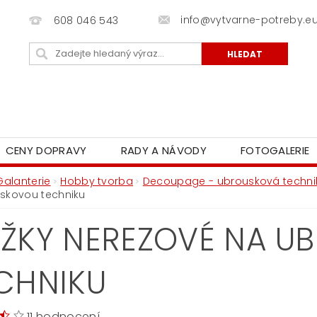
info@vytvarne-potreby.e
608 046 543
CENY DOPRAVY
RADY A NÁVODY
FOTOGALERIE
Galanterie
Hobby tvorba
Decoupage - ubrousková techni
skovou techniku
ŽKY NEREZOVÉ NA U
CHNIKU
11 hodnocení