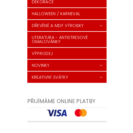
DEKORACE
HALLOWEEN / KARNEVAL
DŘEVĚNÉ A MDF VÝROBKY
LITERATURA - ANTISTRESOVÉ
OMALOVÁNKY
VÝPRODEJ
NOVINKY
KREATIVNÍ SVÁTKY
PŘIJÍMÁME ONLINE PLATBY