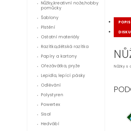
Nůžky,kreativní nože,hobby
pomůcky
Šablony
POPIS
Plstění
DISKU
Ostatní materiály
Razítka,dětská razítka
NŮ
Papíry a kartony
Ořezávátka, pryže
Nůžky s 
Lepidla, lepící pásky
Odlévání
POD
Polystyren
Powertex
Sisal
Hedvábí