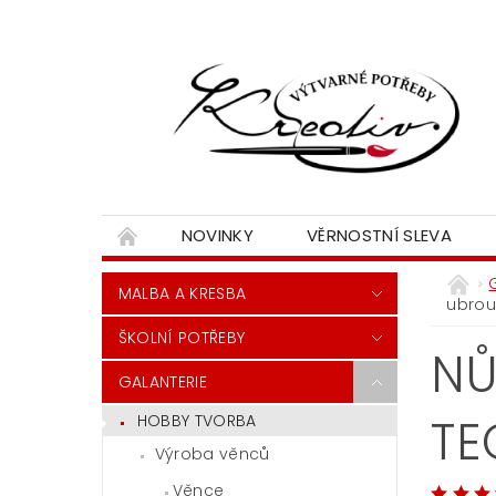
NOVINKY
VĚRNOSTNÍ SLEVA
MALBA A KRESBA
ubrou
ŠKOLNÍ POTŘEBY
NŮ
GALANTERIE
TE
HOBBY TVORBA
Výroba věnců
Věnce