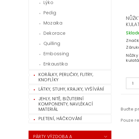
Lýko
Pedig
NŮŽKY
Mozaika
KULA
Skla
Dekorace
Značk
Quilling
Záruka
Embossing
Nůžky 
kulatá
Enkaustika
KORÁLKY, PERLIČKY, FLITRY,
KNOFLÍKY
LÁTKY, STUHY, KRAJKY, VYŠÍVÁNÍ
JEHLY, NITĚ, BIŽUTERNÍ
KOMPONENTY, NAVLÉKACÍ
MATERIÁL
Buďte pr
PLETENÍ, HÁČKOVÁNÍ
Pouze re
PÁRTY VÝZDOBA A