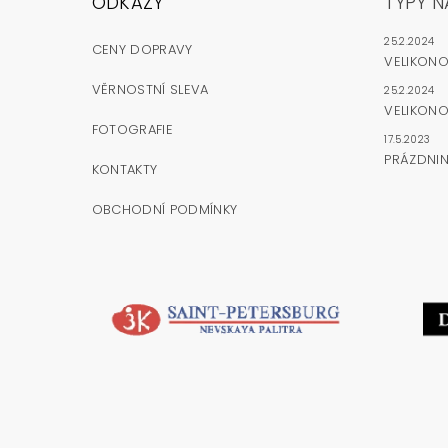
ODKAZY
TYPY N
25.2.2024
CENY DOPRAVY
VELIKON
VĚRNOSTNÍ SLEVA
25.2.2024
VELIKONO
FOTOGRAFIE
17.5.2023
PRÁZDNI
KONTAKTY
OBCHODNÍ PODMÍNKY