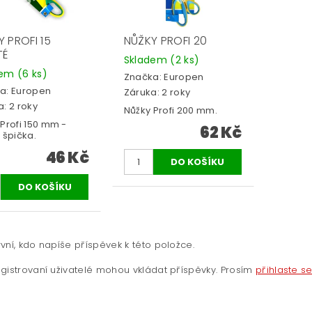
 PROFI 15
NŮŽKY PROFI 20
TÉ
Skladem
(2 ks)
dem
(6 ks)
Značka:
Europen
a:
Europen
Záruka: 2 roky
: 2 roky
Nůžky Profi 200 mm.
Profi 150 mm -
62 Kč
 špička.
46 Kč
vní, kdo napíše příspěvek k této položce.
gistrovaní uživatelé mohou vkládat příspěvky. Prosím
přihlaste s