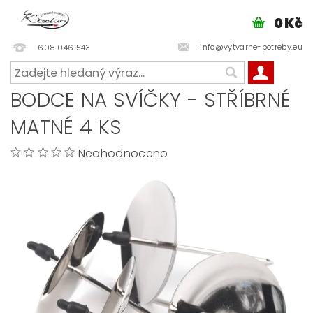
0 Kč
info@vytvarne-potreby.eu
608 046 543
BODCE NA SVÍČKY - STŘÍBRNÉ
MATNÉ 4 KS
Neohodnoceno