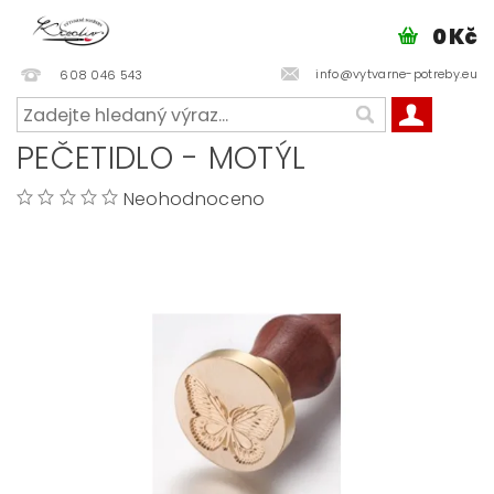
0 Kč
info@vytvarne-potreby.eu
608 046 543
PEČETIDLO - MOTÝL
Neohodnoceno