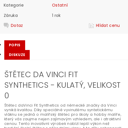
Kategorie
Ostatní
Záruka
1 rok
Dotaz
Hlídat cenu
POPIS
DISKUZE
ŠTĚTEC DA VINCI FIT
SYNTHETICS - KULATÝ, VELIKOST
0
Štětec daVinci Fit Synthetics od německé značky da Vinci
vyniká kvalitou. Díky speciálně vyvinutému syntetickému
vláknu se jedná o malířský štětec pro školy a hobby malíře,
který vás zaujme nejen zajímavým vzhledem, ale i atraktivní
cenou. Tento inovativní výrobek nabízí lepší výkon než