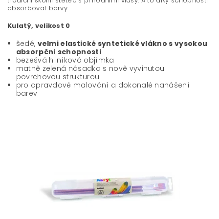
tradiční školní štětec s přírodními vlasy. A to díky schopnosti
absorbovat barvy.
Kulatý, velikost 0
šedé,
velmi elastické syntetické vlákno s vysokou
absorpční schopností
bezešvá hliníková objímka
matně zelená násadka s nově vyvinutou
povrchovou strukturou
pro opravdové malování a dokonalé nanášení
barev