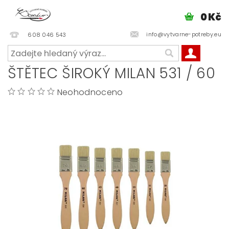
0 Kč
info@vytvarne-potreby.eu
608 046 543
ŠTĚTEC ŠIROKÝ MILAN 531 / 60
Neohodnoceno