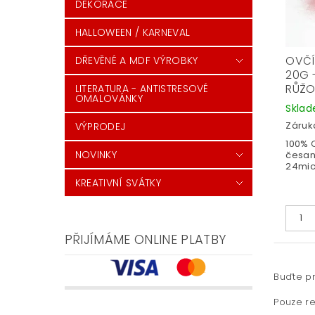
DEKORACE
HALLOWEEN / KARNEVAL
OVČÍ
DŘEVĚNÉ A MDF VÝROBKY
20G 
RŮŽ
LITERATURA - ANTISTRESOVÉ
OMALOVÁNKY
Skla
Záruka
VÝPRODEJ
100% 
NOVINKY
česan
24mic
KREATIVNÍ SVÁTKY
PŘIJÍMÁME ONLINE PLATBY
Buďte pr
Pouze re