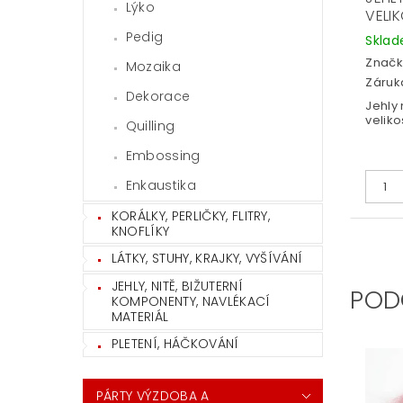
Lýko
VELIK
Pedig
Skla
Značk
Mozaika
Záruka
Dekorace
Jehly 
veliko
Quilling
Embossing
Enkaustika
KORÁLKY, PERLIČKY, FLITRY,
KNOFLÍKY
LÁTKY, STUHY, KRAJKY, VYŠÍVÁNÍ
JEHLY, NITĚ, BIŽUTERNÍ
POD
KOMPONENTY, NAVLÉKACÍ
MATERIÁL
PLETENÍ, HÁČKOVÁNÍ
PÁRTY VÝZDOBA A