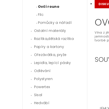
DISKU
Ovčí rouno
Filc
OV
Pomůcky a nářadí
Ostatní materiály
Vlna z j
jemnosti
Razítka,dětská razítka
tvorbě p
Papíry a kartony
Ořezávátka, pryže
SOU
Lepidla, lepící pásky
Odlévání
Polystyren
Powertex
Sisal
Hedvábí
JEHLY