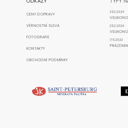
ODKAZY
TYPY N
25.2.2024
CENY DOPRAVY
VELIKON
VĚRNOSTNÍ SLEVA
25.2.2024
VELIKONO
FOTOGRAFIE
17.5.2023
PRÁZDNI
KONTAKTY
OBCHODNÍ PODMÍNKY