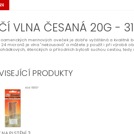
ZE
ČÍ VLNA ČESANÁ 20G - 3
ihoamerických merinových oveček je dobře vyčištěná a kvalitně b
 24 micronů je vlna "nekousavá" a můžete ji použít i při výrobě ob
ohádkových, éterických a přírodních bytostí suchou cestou, tedy s 
VISEJÍCÍ PRODUKTY
Kód:
65097
 NA PLSTĚNÍ 3