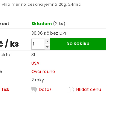
í vlna merino česaná jemná 20g, 24mic
nost
Skladem
(2 ks)
36,36 Kč bez DPH
Kč
/ ks
duktu
31
USA
e
Ovčí rouno
2 roky
Tisk
Dotaz
Hlídat cenu