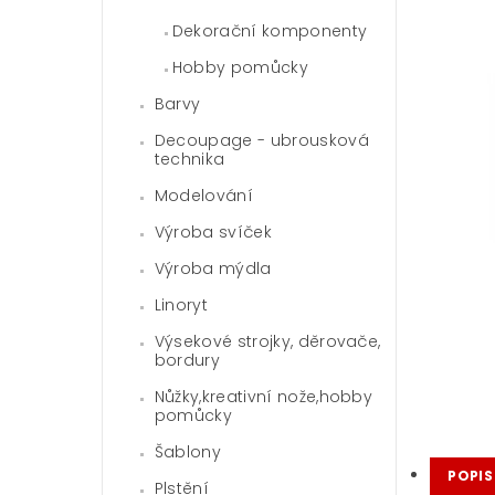
Dekorační komponenty
Hobby pomůcky
Barvy
Decoupage - ubrousková
technika
Modelování
Výroba svíček
Výroba mýdla
Linoryt
Výsekové strojky, děrovače,
bordury
Nůžky,kreativní nože,hobby
pomůcky
Šablony
POPIS
Plstění