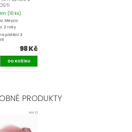
OSTI
dem
(10 ks)
a:
Meyco
: 2 roky
na plstění 3
sti
98 Kč
OBNÉ PRODUKTY
Kód:
23