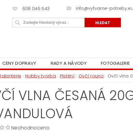
info@vytvarne-potreby.e
608 046 543
CENY DOPRAVY
RADY A NÁVODY
FOTOGALERIE
Galanterie
Hobby tvorba
Plstění
Ovčí rouno
Ovčí vlna 
ČÍ VLNA ČESANÁ 20G 
VANDULOVÁ
Neohodnoceno