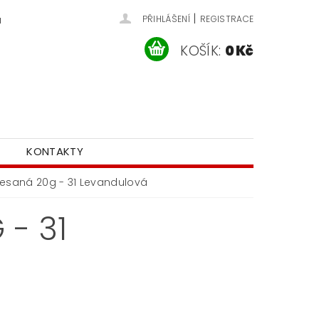
|
u
PŘIHLÁŠENÍ
REGISTRACE
KOŠÍK:
0 Kč
KONTAKTY
česaná 20g - 31 Levandulová
- 31