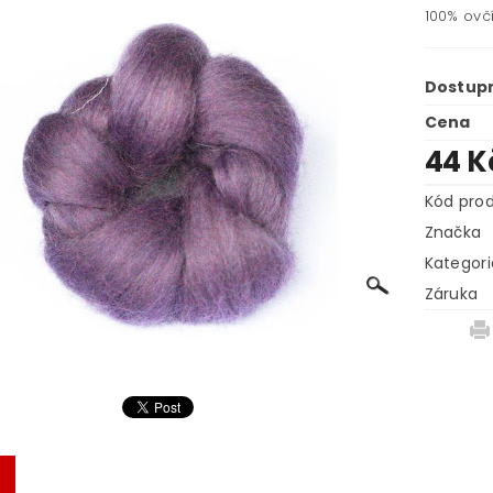
100% ovč
Dostup
Cena
44 
Kód pro
Značka
Kategori
Záruka