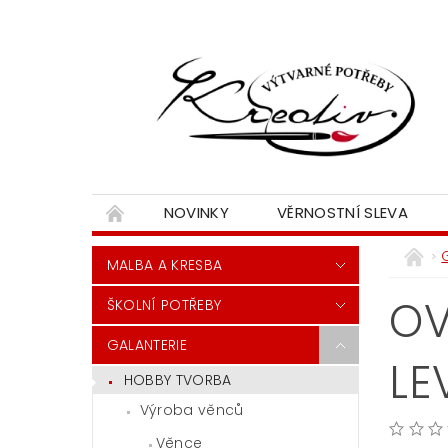
NOVINKY
VĚRNOSTNÍ SLEVA
MALBA A KRESBA
OV
ŠKOLNÍ POTŘEBY
GALANTERIE
LE
HOBBY TVORBA
Výroba věnců
Věnce