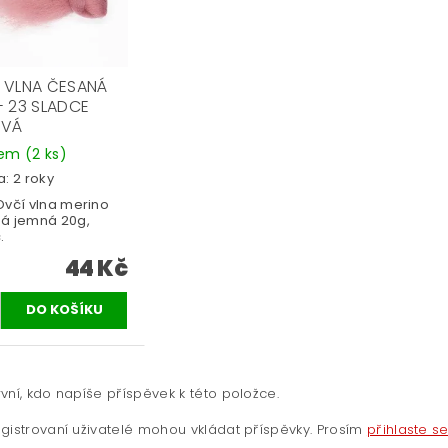
 VLNA ČESANÁ
- 23 SLADCE
OVÁ
dem
(2 ks)
: 2 roky
Ovčí vlna merino
á jemná 20g,
.
44 Kč
vní, kdo napíše příspěvek k této položce.
gistrovaní uživatelé mohou vkládat příspěvky. Prosím
přihlaste s