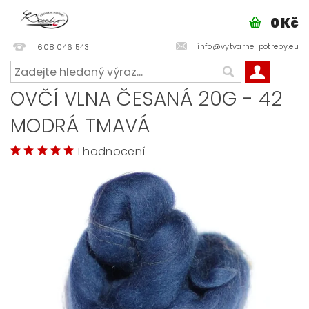
0 Kč
info@vytvarne-potreby.eu
608 046 543
OVČÍ VLNA ČESANÁ 20G - 42
MODRÁ TMAVÁ
1 hodnocení