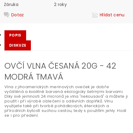
Záruka
2 roky
Dotaz
Hlídat cenu
POPIS
DISKUZE
OVČÍ VLNA ČESANÁ 20G - 42
MODRÁ TMAVÁ
Vlna z jihoamerických merinových oveček je dobře
vyčištěná a kvalitně barvená ekologicky šetrnými barvami.
Díky své jemnosti 24 micronů je vlna "nekousavá" a můžete ji
použít i při výrobě oblečení a oděvních doplňků. Vlnu
využijete také při tvorbě pohádkových, éterických a
přírodních bytostí suchou cestou, tedy s použitím jehly. Hodí
se i pro předení.