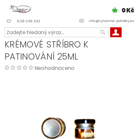
0 Kč
info@vytvarne-potreby.eu
608 046 543
KRÉMOVÉ STŘÍBRO K
PATINOVÁNÍ 25ML
Neohodnoceno