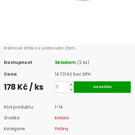
Krémové stříbro k patinování 25ml.
Dostupnost
Skladem
(2 ks)
Cena
147,11 Kč bez DPH
178 Kč
/ ks
Kód produktu
1-14
Značka
Kokolo
Kategorie
Patiny