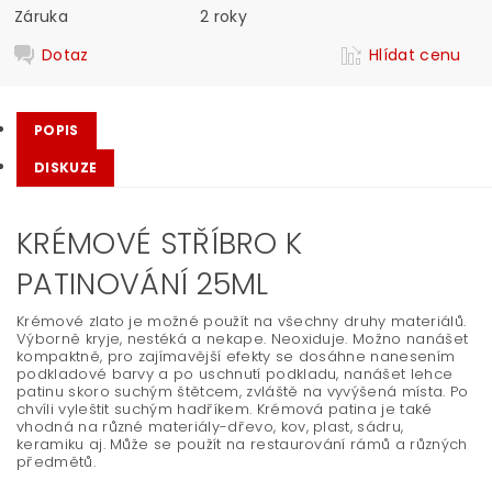
Záruka
2 roky
Dotaz
Hlídat cenu
POPIS
DISKUZE
KRÉMOVÉ STŘÍBRO K
PATINOVÁNÍ 25ML
Krémové zlato je možné použít na všechny druhy materiálů.
Výborně kryje, nestéká a nekape. Neoxiduje. Možno nanášet
kompaktně, pro zajímavější efekty se dosáhne nanesením
podkladové barvy a po uschnutí podkladu, nanášet lehce
patinu skoro suchým štětcem, zvláště na vyvýšená místa. Po
chvíli vyleštit suchým hadříkem. Krémová patina je také
vhodná na různé materiály-dřevo, kov, plast, sádru,
keramiku aj. Může se použít na restaurování rámů a různých
předmětů.