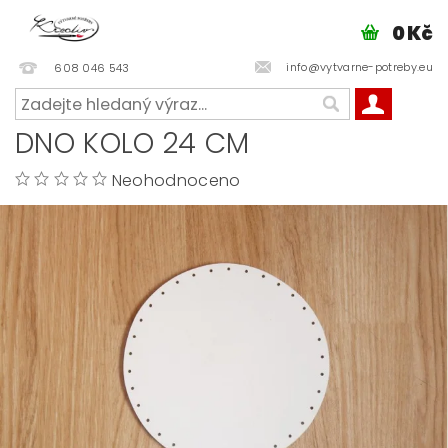
0 Kč
info@vytvarne-potreby.eu
608 046 543
DNO KOLO 24 CM
Neohodnoceno