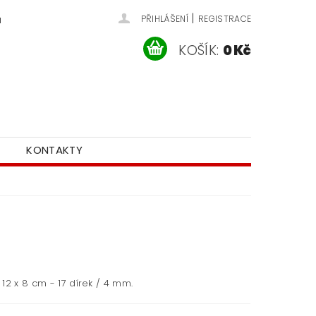
|
u
PŘIHLÁŠENÍ
REGISTRACE
KOŠÍK:
0 Kč
KONTAKTY
12 x 8 cm - 17 dírek / 4 mm.