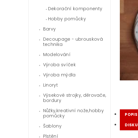
Dekorační komponenty
Hobby pomůcky
Barvy
Decoupage - ubrousková
technika
Modelování
Výroba svíček
Výroba mýdla
Linoryt
Výsekové strojky, děrovače,
bordury
Nůžky,kreativní nože,hobby
POPIS
pomůcky
DISKU
Šablony
Plstění