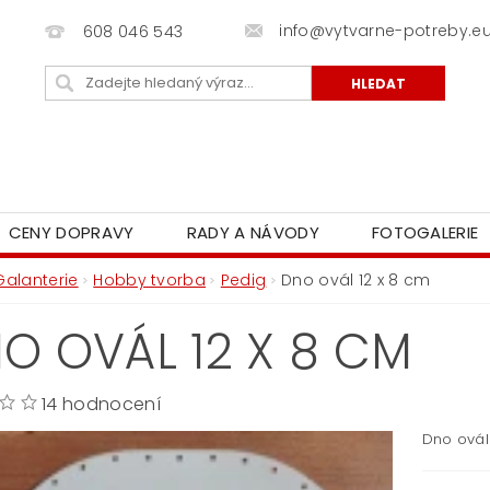
info@vytvarne-potreby.e
608 046 543
CENY DOPRAVY
RADY A NÁVODY
FOTOGALERIE
Galanterie
Hobby tvorba
Pedig
Dno ovál 12 x 8 cm
O OVÁL 12 X 8 CM
14 hodnocení
Dno ovál 