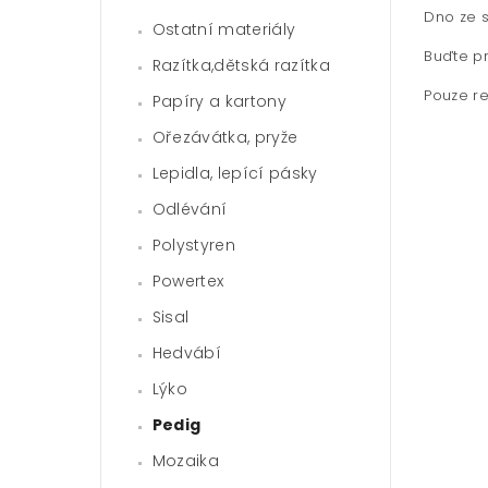
Dno ze s
Ostatní materiály
Buďte pr
Razítka,dětská razítka
Pouze re
Papíry a kartony
Ořezávátka, pryže
Lepidla, lepící pásky
Odlévání
Polystyren
Powertex
Sisal
Hedvábí
Lýko
Pedig
Mozaika