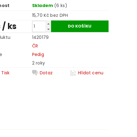
nost
Skladem
(6 ks)
15,70 Kč bez DPH
č
/ ks
duktu
1420179
ČR
e
Pedig
2 roky
Tisk
Dotaz
Hlídat cenu