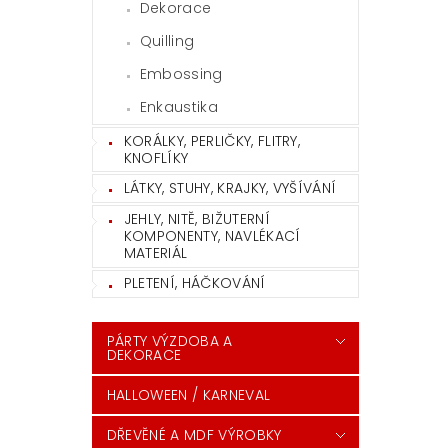
Dekorace
Quilling
Embossing
Enkaustika
KORÁLKY, PERLIČKY, FLITRY,
KNOFLÍKY
LÁTKY, STUHY, KRAJKY, VYŠÍVÁNÍ
JEHLY, NITĚ, BIŽUTERNÍ
KOMPONENTY, NAVLÉKACÍ
MATERIÁL
PLETENÍ, HÁČKOVÁNÍ
PÁRTY VÝZDOBA A
DEKORACE
HALLOWEEN / KARNEVAL
DŘEVĚNÉ A MDF VÝROBKY