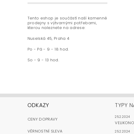
Tento eshop je součástí naší kamenné
prodejny s výtvarnými potřebami,
kterou naleznete na adrese:
Nuselská 45, Praha 4
Po - Pá - 9 - 18 hod.
So - 9 - 13 hod.
ODKAZY
TYPY N
25.2.2024
CENY DOPRAVY
VELIKON
VĚRNOSTNÍ SLEVA
25.2.2024