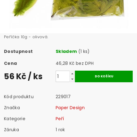
Peříčka 10g - olivová.
Dostupnost
Skladem
(1 ks)
Cena
46,28 Kč bez DPH
56 Kč
/ ks
Kód produktu
229017
Značka
Paper Design
Kategorie
Peří
Záruka
1 rok