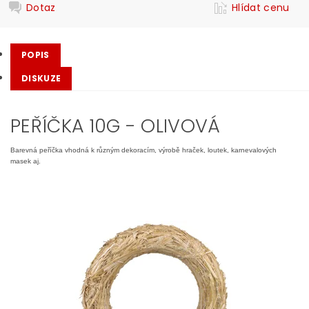
Dotaz
Hlídat cenu
POPIS
DISKUZE
PEŘÍČKA 10G - OLIVOVÁ
Barevná peříčka vhodná k různým dekoracím, výrobě hraček, loutek, karnevalových
masek aj.