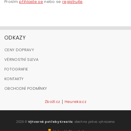
Prosím
přihlaste se
nebo se
registrujte
.
ODKAZY
CENY DOPRAVY
VĚRNOSTNÍ SLEVA
FOTOGRAFIE
KONTAKTY
OBCHODNÍ PODMÍNKY
|
Zboží.cz
Heureka.cz
2026 ©
Výtvarné potřeby Kreativ
, všechna práva vyhrazena