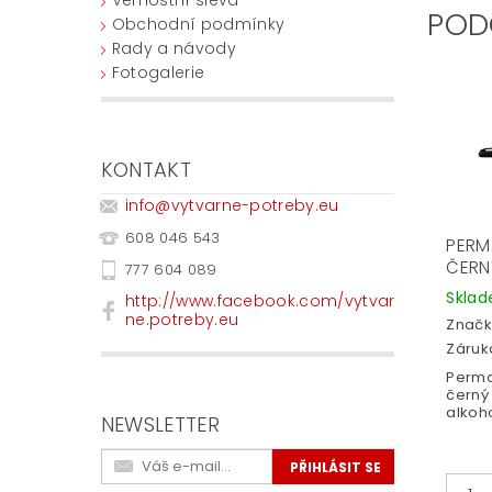
POD
Obchodní podmínky
Rady a návody
Fotogalerie
KONTAKT
info
@
vytvarne-potreby.eu
608 046 543
PERM
ČERN
777 604 089
Skla
http://www.facebook.com/vytvar
ne.potreby.eu
Značk
Záruka
Perma
černý 
alkoho
NEWSLETTER