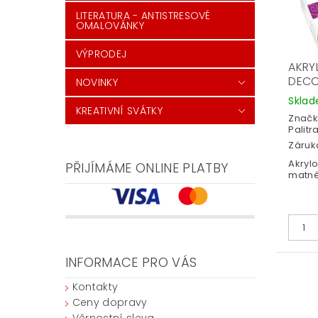
LITERATURA - ANTISTRESOVÉ
OMALOVÁNKY
VÝPRODEJ
AKRY
DECO
NOVINKY
Skla
KREATIVNÍ SVÁTKY
Značk
Palitr
Záruka
Akryl
PŘIJÍMÁME ONLINE PLATBY
matné
INFORMACE PRO VÁS
Kontakty
Ceny dopravy
Věrnostní sleva