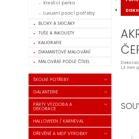
Kreslící perka
DISKU
Luxusní psací potřeby
BLOKY A SKICÁKY
AK
TUŠE A INKOUSTY
KALIGRAFIE
ČE
DIAMANTOVÉ MALOVÁNÍ
MALOVÁNÍ PODLE ČÍSEL
Dekoračn
1,3 mm p
ŠKOLNÍ POTŘEBY
GALANTERIE
SOU
PÁRTY VÝZDOBA A
DEKORACE
HALLOWEEN / KARNEVAL
DŘEVĚNÉ A MDF VÝROBKY