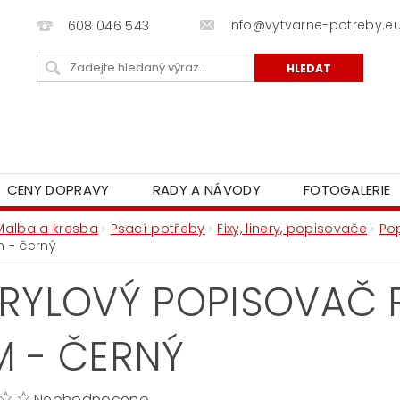
info@vytvarne-potreby.e
608 046 543
CENY DOPRAVY
RADY A NÁVODY
FOTOGALERIE
Malba a kresba
Psací potřeby
Fixy, linery, popisovače
Po
m - černý
RYLOVÝ POPISOVAČ PO
 - ČERNÝ
Neohodnoceno