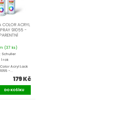
A COLOR ACRYL
SPRAY 91055 -
PARENTNÍ
em
(37 ks)
:
Schuller
 1 rok
Color Acryl Lack
055 -...
179 Kč