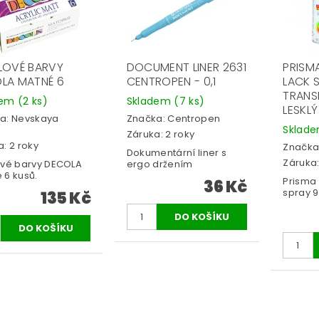
LOVÉ BARVY
DOCUMENT LINER 2631
PRISM
LA MATNÉ 6
CENTROPEN - 0,1
LACK 
TRANS
dem
(2 ks)
Skladem
(7 ks)
LESKLÝ
a:
Nevskaya
Značka:
Centropen
Sklad
a
Záruka: 2 roky
: 2 roky
Značka
Dokumentární liner s
Záruka:
ové barvy DECOLA
ergo držením
 6 kusů.
Prisma 
36 Kč
spray 91
135 Kč