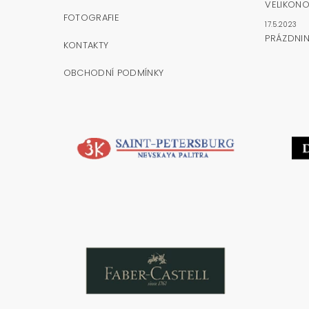
VELIKONO
FOTOGRAFIE
17.5.2023
PRÁZDNI
KONTAKTY
OBCHODNÍ PODMÍNKY