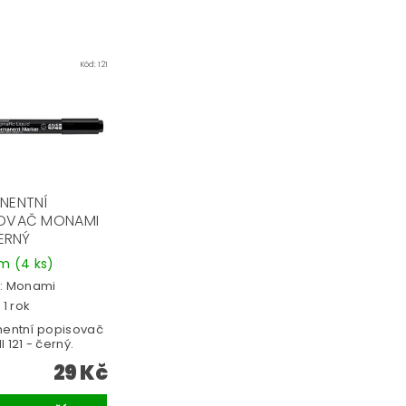
Kód:
121
NENTNÍ
OVAČ MONAMI
ČERNÝ
em
(4 ks)
:
Monami
 1 rok
entní popisovač
121 - černý.
29 Kč