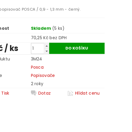
 popisovač POSCA / 0,9 - 1,3 mm - černý.
nost
Skladem
(5 ks)
70,25 Kč bez DPH
č
/ ks
duktu
3M24
Posca
e
Popisovače
2 roky
Tisk
Dotaz
Hlídat cenu