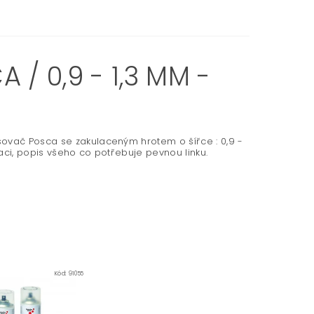
/ 0,9 - 1,3 MM -
sovač Posca se zakulaceným hrotem o šířce : 0,9 -
aci, popis všeho co potřebuje pevnou linku.
Kód:
91055