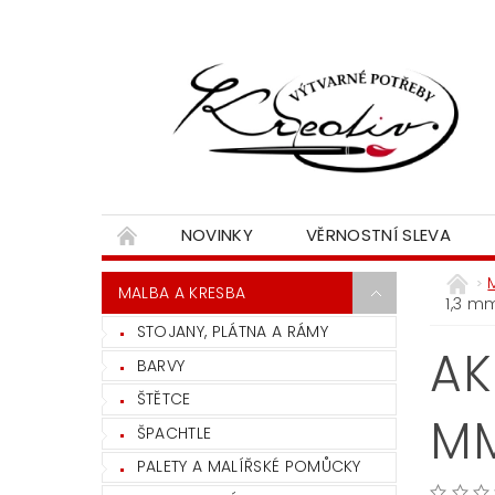
NOVINKY
VĚRNOSTNÍ SLEVA
MALBA A KRESBA
1,3 m
STOJANY, PLÁTNA A RÁMY
AK
BARVY
ŠTĚTCE
MM
ŠPACHTLE
PALETY A MALÍŘSKÉ POMŮCKY