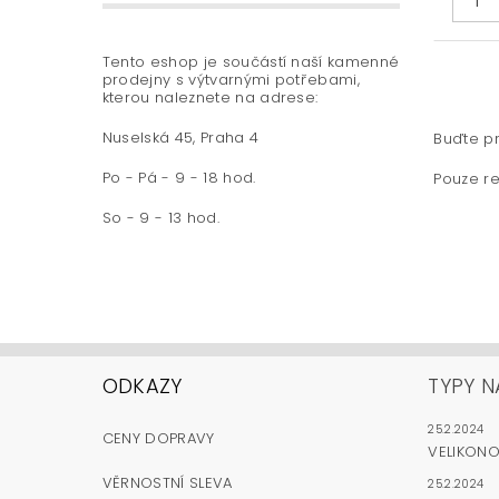
Tento eshop je součástí naší kamenné
prodejny s výtvarnými potřebami,
kterou naleznete na adrese:
Nuselská 45, Praha 4
Buďte pr
Po - Pá - 9 - 18 hod.
Pouze re
So - 9 - 13 hod.
ODKAZY
TYPY N
25.2.2024
CENY DOPRAVY
VELIKON
VĚRNOSTNÍ SLEVA
25.2.2024