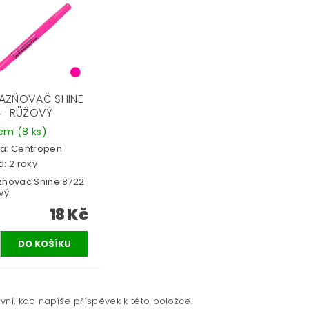
AZŇOVAČ SHINE
 - RŮŽOVÝ
dem
(8 ks)
a:
Centropen
: 2 roky
zňovač Shine 8722
vý.
18 Kč
vní, kdo napíše příspěvek k této položce.