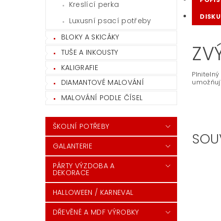
Kreslící perka
DISKU
Luxusní psací potřeby
BLOKY A SKICÁKY
ZV
TUŠE A INKOUSTY
KALIGRAFIE
Plniteln
DIAMANTOVÉ MALOVÁNÍ
umožňují
MALOVÁNÍ PODLE ČÍSEL
ŠKOLNÍ POTŘEBY
SOU
GALANTERIE
PÁRTY VÝZDOBA A
DEKORACE
HALLOWEEN / KARNEVAL
DŘEVĚNÉ A MDF VÝROBKY