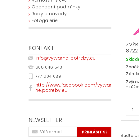
Obchodní podmínky
Rady a návody
Fotogalerie
ZVÝR
KONTAKT
8722
info
@
vytvarne-potreby.eu
Skla
Značk
608 046 543
Záruka
777 604 089
Zvýra
http://www.facebook.com/vytvar
- růžo
ne.potreby.eu
NEWSLETTER
Buďte pr