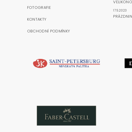
VELIKONO
FOTOGRAFIE
17.5.2023
PRÁZDNI
KONTAKTY
OBCHODNÍ PODMÍNKY