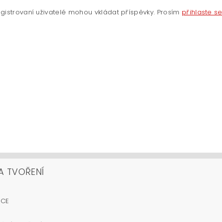
gistrovaní uživatelé mohou vkládat příspěvky. Prosím
přihlaste s
A TVOŘENÍ
OCE