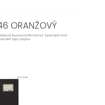
546 ORANŽOVÝ
anžová fluorescentní barva. Speciální hrot
eciální typy papíru.
Kód:
24459