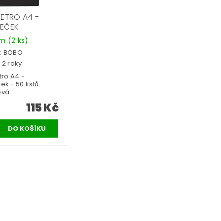
RETRO A4 -
EČEK
em
(2 ks)
:
BOBO
 2 roky
tro A4 -
k - 50 listů.
vá...
115 Kč