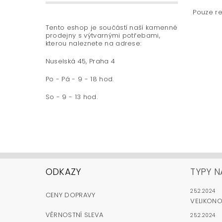
Pouze re
Tento eshop je součástí naší kamenné
prodejny s výtvarnými potřebami,
kterou naleznete na adrese:
Nuselská 45, Praha 4
Po - Pá - 9 - 18 hod.
So - 9 - 13 hod.
ODKAZY
TYPY N
25.2.2024
CENY DOPRAVY
VELIKON
VĚRNOSTNÍ SLEVA
25.2.2024