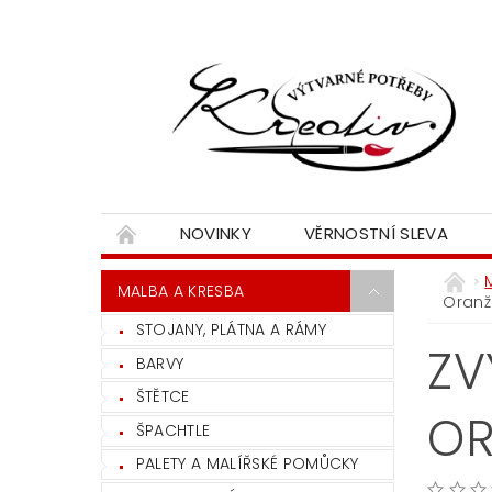
NOVINKY
VĚRNOSTNÍ SLEVA
MALBA A KRESBA
Oranž
STOJANY, PLÁTNA A RÁMY
ZV
BARVY
ŠTĚTCE
O
ŠPACHTLE
PALETY A MALÍŘSKÉ POMŮCKY