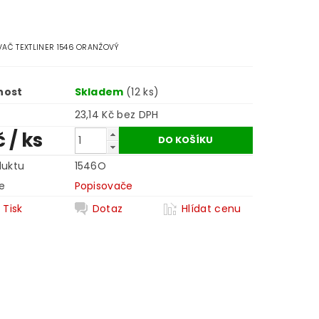
AČ TEXTLINER 1546 ORANŽOVÝ
nost
Skladem
(12 ks)
23,14 Kč bez DPH
č
/ ks
duktu
1546O
e
Popisovače
Tisk
Dotaz
Hlídat cenu