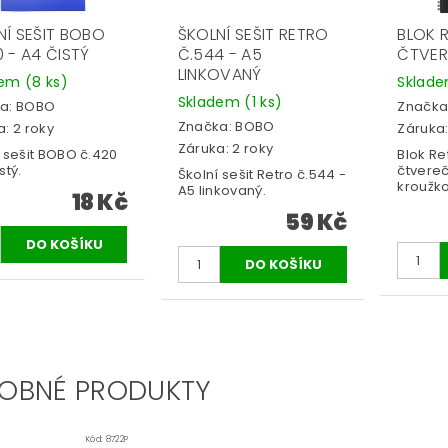
NÍ SEŠIT BOBO
ŠKOLNÍ SEŠIT RETRO
BLOK 
 - A4 ČISTÝ
Č.544 - A5
ČTVER
LINKOVANÝ
dem
(8 ks)
Sklad
Skladem
(1 ks)
a:
BOBO
Značka
Značka:
BOBO
: 2 roky
Záruka:
Záruka: 2 roky
 sešit BOBO č.420
Blok Re
stý.
čtvereče
Školní sešit Retro č.544 -
kroužko
A5 linkovaný.
18 Kč
59 Kč
OBNÉ PRODUKTY
Kód:
8722P