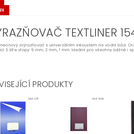
ZE
ÝRAZŇOVAČ TEXTLINER 1
ý neonový zvýrazňovač s univerzálním inkoustem na vodní bázi. Or
cí 3 šíře stopy: 5 mm, 2 mm, 1 mm. Ideální pro všechny běžné i sp
VISEJÍCÍ PRODUKTY
Kód:
420
Kód:
544R