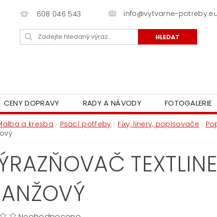
info@vytvarne-potreby.e
608 046 543
CENY DOPRAVY
RADY A NÁVODY
FOTOGALERIE
Malba a kresba
Psací potřeby
Fixy, linery, popisovače
Po
ový
ÝRAZŇOVAČ TEXTLINE
RANŽOVÝ
Neohodnoceno