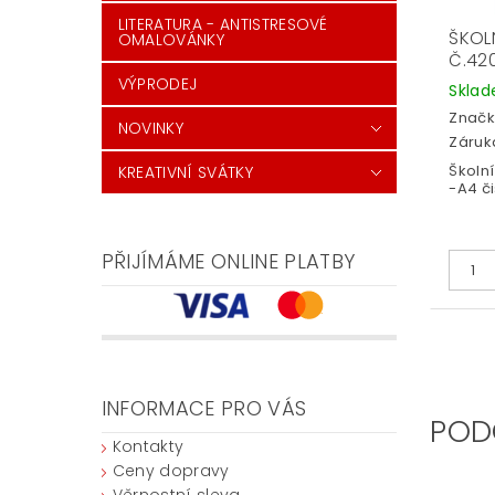
LITERATURA - ANTISTRESOVÉ
ŠKOL
OMALOVÁNKY
Č.420
VÝPRODEJ
Skla
Značk
NOVINKY
Záruka
Školní
KREATIVNÍ SVÁTKY
-A4 či
PŘIJÍMÁME ONLINE PLATBY
INFORMACE PRO VÁS
POD
Kontakty
Ceny dopravy
Věrnostní sleva