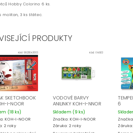
tců Hobby Colorino 6 ks.
s molitan, 3 ks štětec.
VISEJÍCÍ PRODUKTY
Kód:
99200A3003
Kód:
174503
ÁK SKETCHBOOK
VODOVÉ BARVY
TEMPE
OH-I-NOOR
ANILINKY KOH-I-NNOR
6
dem
(18 ks)
Skladem
(9 ks)
Sklad
a:
KOH-I-NOOR
Značka:
KOH-I-NOOR
Značka
: 2 roky
Záruka: 2 roky
Záruka: