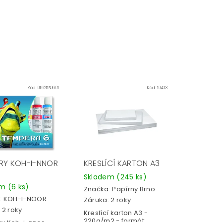
Kód:
01625S0601
Kód:
10413
RY KOH-I-NNOR
KRESLÍCÍ KARTON A3
Skladem
(245 ks)
em
(6 ks)
Značka:
Papírny Brno
:
KOH-I-NOOR
Záruka: 2 roky
 2 roky
Kreslící karton A3 -
220g/m2 - formát: