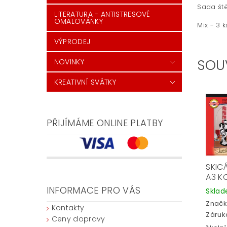
Sada ště
LITERATURA - ANTISTRESOVÉ
OMALOVÁNKY
Mix - 3 k
VÝPRODEJ
SOU
NOVINKY
KREATIVNÍ SVÁTKY
PŘIJÍMÁME ONLINE PLATBY
SKIC
A3 K
INFORMACE PRO VÁS
Skla
Značk
Kontakty
Záruka
Ceny dopravy