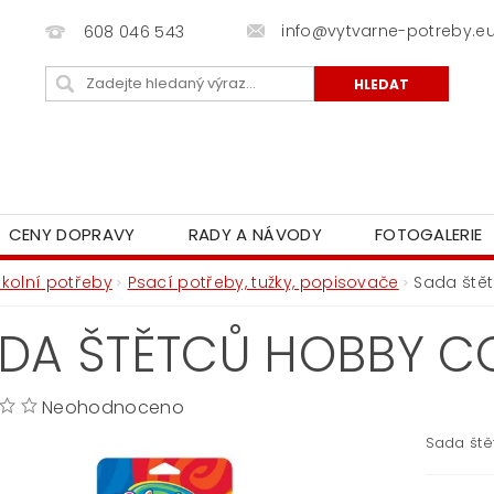
info@vytvarne-potreby.e
608 046 543
CENY DOPRAVY
RADY A NÁVODY
FOTOGALERIE
Školní potřeby
Psací potřeby, tužky, popisovače
Sada štět
DA ŠTĚTCŮ HOBBY C
Neohodnoceno
Sada ště