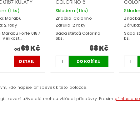
E 0187 KULATÝ
COLORINO 6
COLOR
dem
(1 ks)
Skladem
(1 ks)
Sklad
a:
Marabu
Značka:
Colorino
Značka
: 2 roky
Záruka: 2 roky
Záruka:
c Marabu Forte 0187
Sada štětců Colorino
Sada št
: Velikost...
6ks.
ks.
69 Kč
68 Kč
od
DETAIL
vní, kdo napíše příspěvek k této položce.
gistrovaní uživatelé mohou vkládat příspěvky. Prosím
přihlaste s