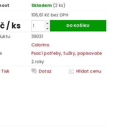
nost
Skladem
(2 ks)
106,61 Kč bez DPH
Kč
/ ks
duktu
39031
Colorino
e
Psací potřeby, tužky, popisovače
2 roky
Tisk
Dotaz
Hlídat cenu