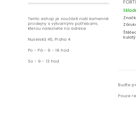
FORT
Skla
Značk
Tento eshop je součástí naší kamenné
prodejny s výtvarnými potřebami,
Záruka
kterou naleznete na adrese:
Štěte
kulatý 
Nuselská 45, Praha 4
Po - Pá - 9 - 18 hod.
So - 9 - 13 hod.
Buďte pr
Pouze re