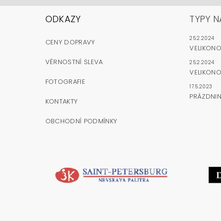
ODKAZY
TYPY N
25.2.2024
CENY DOPRAVY
VELIKON
VĚRNOSTNÍ SLEVA
25.2.2024
VELIKONO
FOTOGRAFIE
17.5.2023
PRÁZDNI
KONTAKTY
OBCHODNÍ PODMÍNKY