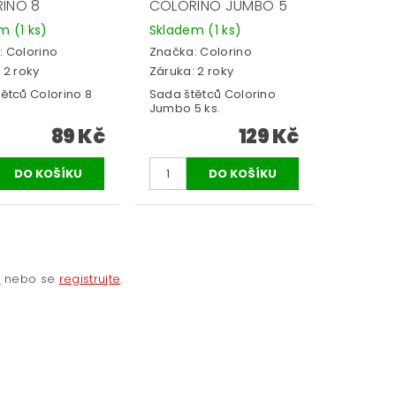
INO 8
COLORINO JUMBO 5
em
(1 ks)
Skladem
(1 ks)
:
Colorino
Značka:
Colorino
 2 roky
Záruka: 2 roky
ětců Colorino 8
Sada štětců Colorino
Jumbo 5 ks.
89 Kč
129 Kč
e
nebo se
registrujte
.