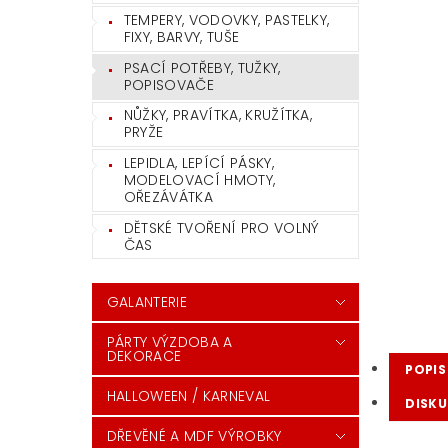
TEMPERY, VODOVKY, PASTELKY,
FIXY, BARVY, TUŠE
PSACÍ POTŘEBY, TUŽKY,
POPISOVAČE
NŮŽKY, PRAVÍTKA, KRUŽÍTKA,
PRYŽE
LEPIDLA, LEPÍCÍ PÁSKY,
MODELOVACÍ HMOTY,
OŘEZÁVÁTKA
DĚTSKÉ TVOŘENÍ PRO VOLNÝ
ČAS
GALANTERIE
PÁRTY VÝZDOBA A
DEKORACE
POPIS
HALLOWEEN / KARNEVAL
DISKU
DŘEVĚNÉ A MDF VÝROBKY