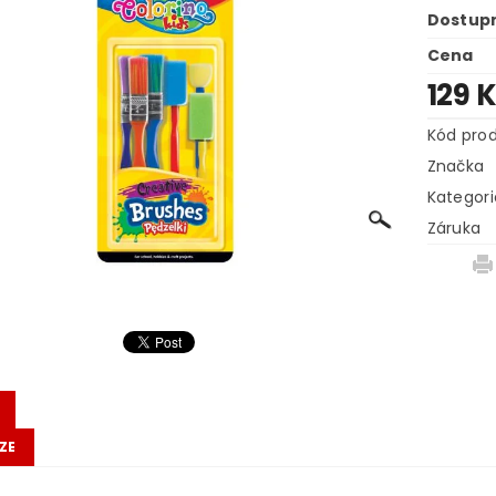
Dostup
Cena
129 
Kód pro
Značka
Kategori
Záruka
ZE