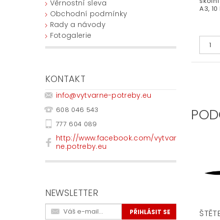
školní
Věrnostní sleva
A3, 10 
Obchodní podmínky
Rady a návody
Fotogalerie
KONTAKT
info
@
vytvarne-potreby.eu
608 046 543
POD
777 604 089
http://www.facebook.com/vytvar
ne.potreby.eu
NEWSLETTER
ŠTĚT