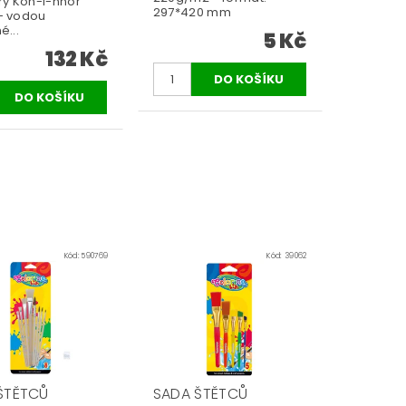
y Koh-i-nnor
297*420 mm
 - vodou
é...
5 Kč
132 Kč
Kód:
590769
Kód:
39062
ŠTĚTCŮ
SADA ŠTĚTCŮ