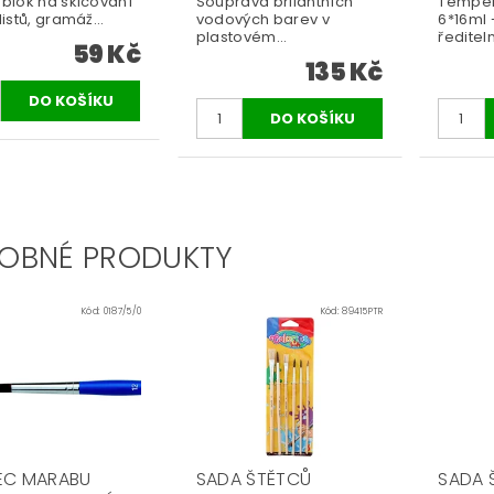
 blok na skicování
Souprava brilantních
Temper
listů, gramáž...
vodových barev v
6*16ml
plastovém...
řediteln
59 Kč
135 Kč
OBNÉ PRODUKTY
Kód:
0187/5/0
Kód:
89415PTR
EC MARABU
SADA ŠTĚTCŮ
SADA 