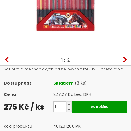
1
z 2
Souprava mechanických pastelových tužek 12 + ořezávátko.
Dostupnost
Skladem
(3 ks)
Cena
227,27 Kč bez DPH
275 Kč
/ ks
Kód produktu
4012012001PK