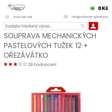
0 Kč
info@vytvarne-potreby.eu
608 046 543
SOUPRAVA MECHANICKÝCH
PASTELOVÝCH TUŽEK 12 +
OŘEZÁVÁTKO
29 hodnocení