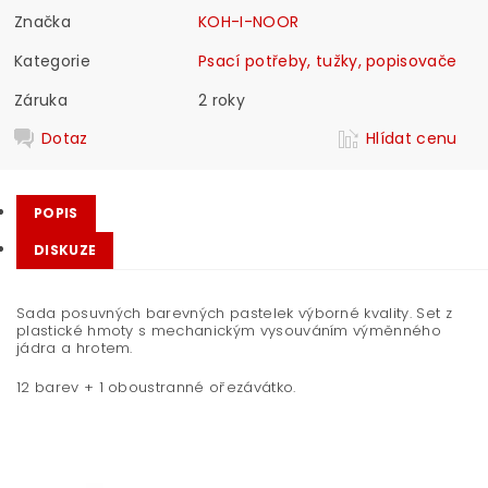
Značka
KOH-I-NOOR
Kategorie
Psací potřeby, tužky, popisovače
Záruka
2 roky
Dotaz
Hlídat cenu
POPIS
DISKUZE
Sada posuvných barevných pastelek výborné kvality. Set z
plastické hmoty s mechanickým vysouváním výměnného
jádra a hrotem.
12 barev + 1 oboustranné ořezávátko.