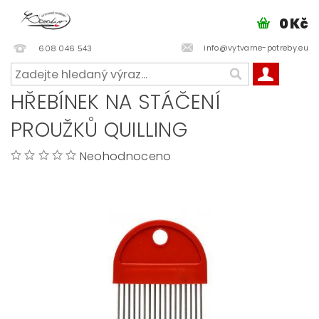
0 Kč
info@vytvarne-potreby.eu
608 046 543
HŘEBÍNEK NA STÁČENÍ
PROUŽKŮ QUILLING
Neohodnoceno