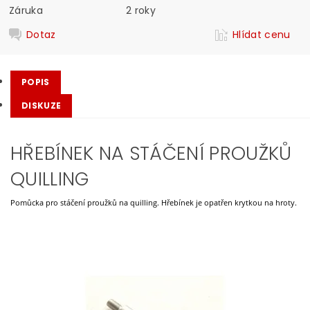
Záruka
2 roky
Dotaz
Hlídat cenu
POPIS
DISKUZE
HŘEBÍNEK NA STÁČENÍ PROUŽKŮ
QUILLING
Pomůcka pro stáčení proužků na quilling. Hřebínek je opatřen krytkou na hroty.