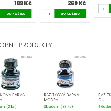
189 Kč
269 Kč
OBNÉ PRODUKTY
Kód:
142501
Kód:
142503
TKOVÁ BARVA
RAZÍTKOVÁ BARVA
RAZÍT
Á
MODRÁ
Č.2
dem
(2 ks)
Skladem
(83 ks)
Sklad