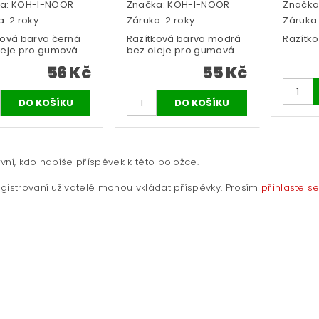
a:
KOH-I-NOOR
Značka:
KOH-I-NOOR
Značka
: 2 roky
Záruka: 2 roky
Záruka:
ková barva černá
Razítková barva modrá
Razítko
leje pro gumová...
bez oleje pro gumová...
56 Kč
55 Kč
vní, kdo napíše příspěvek k této položce.
gistrovaní uživatelé mohou vkládat příspěvky. Prosím
přihlaste s