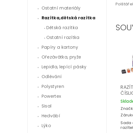
Polštáře
Ostatní materiály
Razítka,dětská razítka
SOU
Dětská razítka
Ostatní razítka
Papíry a kartony
Ořezávátka, pryže
Lepidla, lepící pásky
Odlévání
Polystyren
RAZÍT
ČÍSLI
Powertex
Skla
Sisal
Značk
Záruka
Hedvábí
Sada 
Lýko
razíte