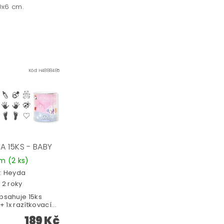
10x6 cm.
Kód:
H4888485
A 15KS - BABY
em
(2 ks)
:
Heyda
 2 roky
bsahuje 15ks
+ 1x razítkovací...
189 Kč