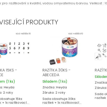
k pro razítkování s kvalitní, vodou omyvatelnou barvou. Velikost : 
VISEJÍCÍ PRODUKTY
Kód:
H4888478
Kód:
H4888479
KA 15KS -
RAZÍTKA 30KS -
RAZÍTK
CE
ABECEDA
Sklad
dem
(1 ks)
Skladem
(1 ks)
Značka
a:
Heyda
Značka:
Heyda
Záruka:
: 2 roky
Záruka: 2 roky
Sada o
razítek 
obsahuje 15ks
Sada obsahuje 30ks
k + 1x razítkovací...
razítek + 1x razítkovací...