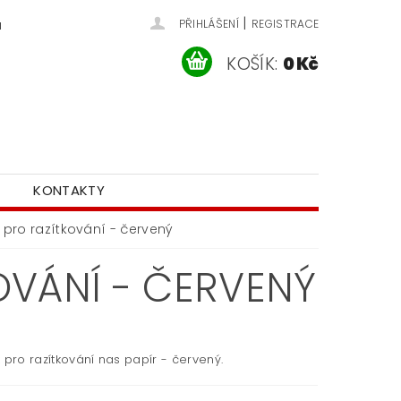
|
u
PŘIHLÁŠENÍ
REGISTRACE
KOŠÍK:
0 Kč
KONTAKTY
 pro razítkování - červený
OVÁNÍ - ČERVENÝ
 pro razítkování nas papír - červený.