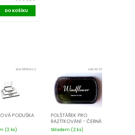
Kód:
0701034 C.2
Kód:
PG-23
KOVÁ PODUŠKA
POLŠTÁŘEK PRO
RAZÍTKOVÁNÍ - ČERNÁ
em
(2 ks)
Skladem
(2 ks)