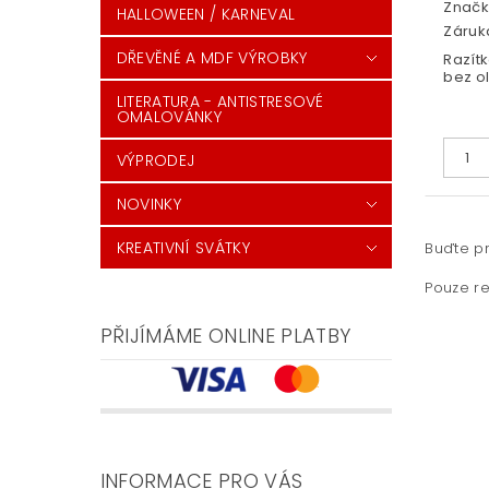
Značk
HALLOWEEN / KARNEVAL
Záruka
DŘEVĚNÉ A MDF VÝROBKY
Razít
bez o
LITERATURA - ANTISTRESOVÉ
OMALOVÁNKY
VÝPRODEJ
NOVINKY
KREATIVNÍ SVÁTKY
Buďte pr
Pouze re
PŘIJÍMÁME ONLINE PLATBY
INFORMACE PRO VÁS