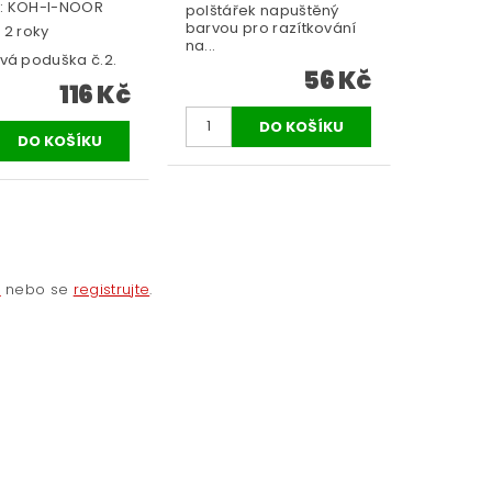
:
KOH-I-NOOR
polštářek napuštěný
barvou pro razítkování
 2 roky
na...
vá poduška č.2.
56 Kč
116 Kč
e
nebo se
registrujte
.