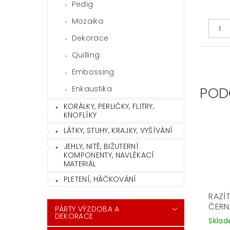
Pedig
Mozaika
Dekorace
Quilling
Embossing
Enkaustika
POD
KORÁLKY, PERLIČKY, FLITRY,
KNOFLÍKY
LÁTKY, STUHY, KRAJKY, VYŠÍVÁNÍ
JEHLY, NITĚ, BIŽUTERNÍ
KOMPONENTY, NAVLÉKACÍ
MATERIÁL
PLETENÍ, HÁČKOVÁNÍ
RAZÍ
ČERN
PÁRTY VÝZDOBA A
DEKORACE
Skla