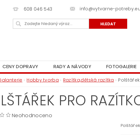
info@vytvarne-potreby.e
608 046 543
CENY DOPRAVY
RADY A NÁVODY
FOTOGALERIE
Galanterie
Hobby tvorba
Razítka,dětská razítka
Polštářek
LŠTÁŘEK PRO RAZÍTK
Neohodnoceno
Polštářek