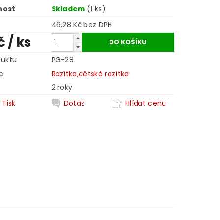
nost
Skladem
(1 ks)
46,28 Kč bez DPH
Kč
/ ks
duktu
PG-28
e
Razítka,dětská razítka
2 roky
Tisk
Dotaz
Hlídat cenu