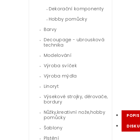
Dekorační komponenty
Hobby pomůcky
Barvy
Decoupage - ubrousková
technika
Modelování
Výroba svíček
Výroba mýdla
Linoryt
Výsekové strojky, děrovače,
bordury
Nůžky,kreativní nože,hobby
POPIS
pomůcky
DISKU
Šablony
Plstění