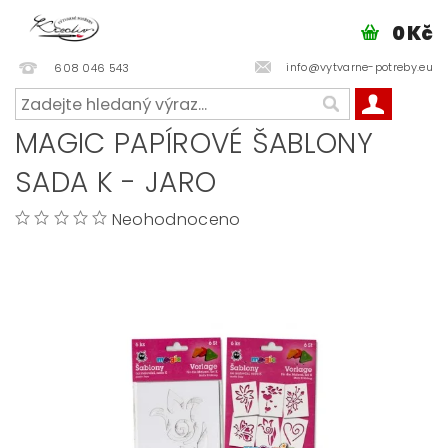
0 Kč
info@vytvarne-potreby.eu
608 046 543
MAGIC PAPÍROVÉ ŠABLONY
SADA K - JARO
Neohodnoceno