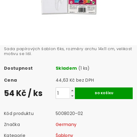
Sada papírových šablon 6ks, rozměry archu 14x11 cm, velikost
motivu se liší.
Dostupnost
Skladem
(1 ks)
Cena
44,63 Kč bez DPH
54 Kč
/ ks
Kód produktu
5008020-02
Značka
Germany
Kategorie
Šablony