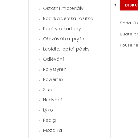
DISKU
Ostatní materiály
Razítka,dětská razítka
Sada 10k
Papíry a kartony
Buďte pr
Ořezávátka, pryže
Pouze re
Lepidla, lepící pásky
Odlévání
Polystyren
Powertex
Sisal
Hedvábí
Lýko
Pedig
Mozaika