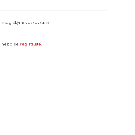
ž s magickými voskovkami
e
nebo se
registrujte
.