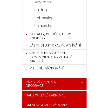
Dekorace
Quilling
Embossing
Enkaustika
KORÁLKY, PERLIČKY, FLITRY,
KNOFLÍKY
LÁTKY, STUHY, KRAJKY, VYŠÍVÁNÍ
JEHLY, NITĚ, BIŽUTERNÍ
KOMPONENTY, NAVLÉKACÍ
MATERIÁL
PLETENÍ, HÁČKOVÁNÍ
PÁRTY VÝZDOBA A
DEKORACE
HALLOWEEN / KARNEVAL
DŘEVĚNÉ A MDF VÝROBKY