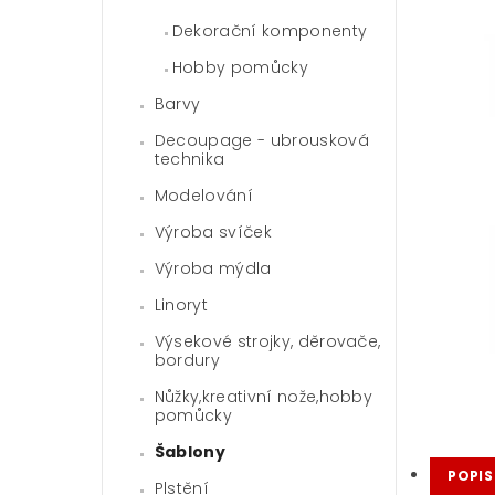
Dekorační komponenty
Hobby pomůcky
Barvy
Decoupage - ubrousková
technika
Modelování
Výroba svíček
Výroba mýdla
Linoryt
Výsekové strojky, děrovače,
bordury
Nůžky,kreativní nože,hobby
pomůcky
Šablony
POPIS
Plstění