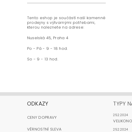
Tento eshop je součástí naší kamenné
prodejny s výtvarnými potřebami,
kterou naleznete na adrese:
Nuselská 45, Praha 4
Po - Pá - 9 - 18 hod.
So - 9 - 13 hod.
ODKAZY
TYPY N
25.2.2024
CENY DOPRAVY
VELIKON
VĚRNOSTNÍ SLEVA
25.2.2024