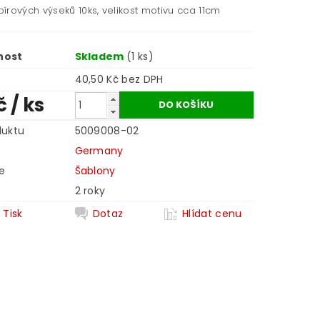
írových výseků 10ks, velikost motivu cca 11cm
nost
Skladem
(1 ks)
40,50 Kč bez DPH
č
/ ks
duktu
5009008-02
Germany
e
Šablony
2 roky
Tisk
Dotaz
Hlídat cenu