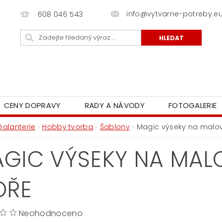
info@vytvarne-potreby.e
608 046 543
CENY DOPRAVY
RADY A NÁVODY
FOTOGALERIE
Galanterie
Hobby tvorba
Šablony
Magic výseky na malo
GIC VÝSEKY NA MALO
OŘE
Neohodnoceno