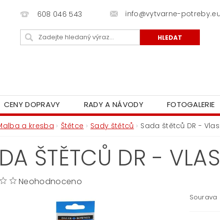
info@vytvarne-potreby.e
608 046 543
CENY DOPRAVY
RADY A NÁVODY
FOTOGALERIE
Malba a kresba
Štětce
Sady štětců
Sada štětců DR - Vlas
DA ŠTĚTCŮ DR - VLAS
Neohodnoceno
Sourava 