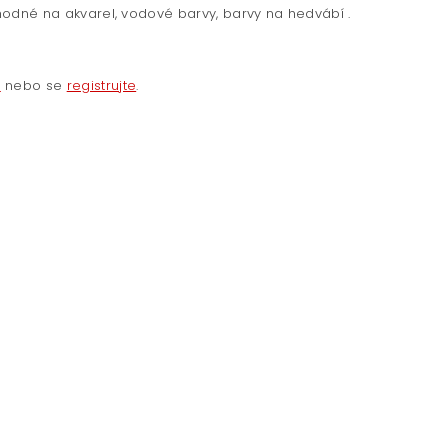
 vhodné na akvarel, vodové barvy, barvy na hedvábí .
e
nebo se
registrujte
.