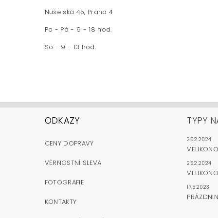
Nuselská 45, Praha 4
Po - Pá - 9 - 18 hod.
So - 9 - 13 hod.
ODKAZY
TYPY N
25.2.2024
CENY DOPRAVY
VELIKON
VĚRNOSTNÍ SLEVA
25.2.2024
VELIKONO
FOTOGRAFIE
17.5.2023
PRÁZDNI
KONTAKTY