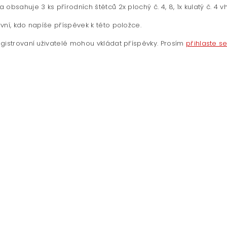
 obsahuje 3 ks přírodních štětců 2x plochý č. 4, 8, 1x kulatý č. 4
vní, kdo napíše příspěvek k této položce.
gistrovaní uživatelé mohou vkládat příspěvky. Prosím
přihlaste s