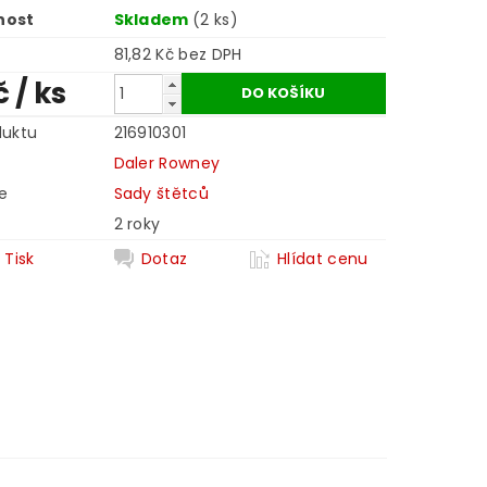
nost
Skladem
(2 ks)
81,82 Kč bez DPH
č
/ ks
duktu
216910301
Daler Rowney
e
Sady štětců
2 roky
Tisk
Dotaz
Hlídat cenu