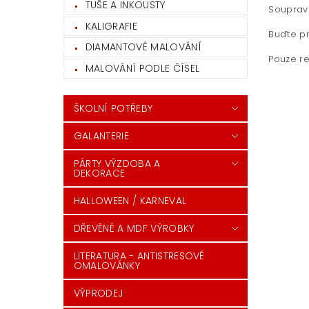
TUŠE A INKOUSTY
Souprava
KALIGRAFIE
Buďte pr
DIAMANTOVÉ MALOVÁNÍ
Pouze re
MALOVÁNÍ PODLE ČÍSEL
ŠKOLNÍ POTŘEBY
GALANTERIE
PÁRTY VÝZDOBA A
DEKORACE
HALLOWEEN / KARNEVAL
DŘEVĚNÉ A MDF VÝROBKY
LITERATURA - ANTISTRESOVÉ
OMALOVÁNKY
VÝPRODEJ