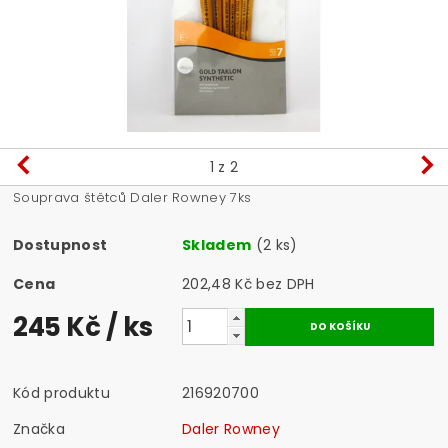
1
z 2
Souprava štětců Daler Rowney 7ks
Dostupnost
Skladem
(2 ks)
Cena
202,48 Kč bez DPH
245 Kč
/ ks
Kód produktu
216920700
Značka
Daler Rowney