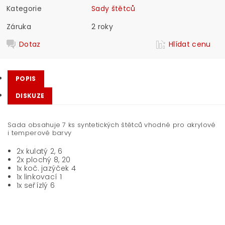
Kategorie
Sady štětců
Záruka
2 roky
Dotaz
Hlídat cenu
POPIS
DISKUZE
Sada obsahuje 7 ks syntetických štětců vhodné pro akrylové
i temperové barvy
2x kulatý 2, 6
2x plochý 8, 20
1x koč. jazýček 4
1x linkovací 1
1x seřízlý 6