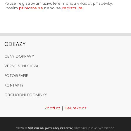
Pouze registrovaní uživatelé mohou vkládat příspěvky.
Prosím
přihlaste se
nebo se
registrujte
.
ODKAZY
CENY DOPRAVY
VĚRNOSTNÍ SLEVA
FOTOGRAFIE
KONTAKTY
OBCHODNÍ PODMÍNKY
|
Zboží.cz
Heureka.cz
2026 ©
Výtvarné potřeby Kreativ
, všechna práva vyhrazena