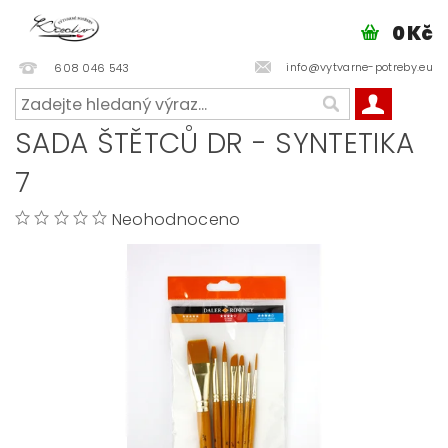
0 Kč
info@vytvarne-potreby.eu
608 046 543
SADA ŠTĚTCŮ DR - SYNTETIKA
7
Neohodnoceno