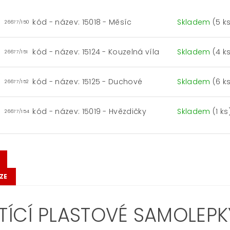
kód - název: 15018 - Měsíc
Skladem
(5 k
26677/150
kód - název: 15124 - Kouzelná víla
Skladem
(4 k
26677/151
kód - název: 15125 - Duchové
Skladem
(6 k
26677/152
kód - název: 15019 - Hvězdičky
Skladem
(1 ks
26677/154
ZE
ÍTÍCÍ PLASTOVÉ SAMOLEPK