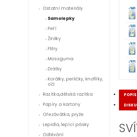
Ostatní materiály
Samolepky
Peří
Žinilky
Flitry
Mossguma
Drátky
Korálky, perličky, knoflíky,
oči
Razítka,dětská razítka
POPIS
Papíry a kartony
DISKU
Ořezávátka, pryže
SV
Lepidla, lepící pásky
Odlévání