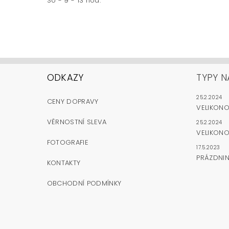
So - 9 - 13 hod.
ODKAZY
TYPY N
25.2.2024
CENY DOPRAVY
VELIKON
VĚRNOSTNÍ SLEVA
25.2.2024
VELIKONO
FOTOGRAFIE
17.5.2023
PRÁZDNI
KONTAKTY
OBCHODNÍ PODMÍNKY