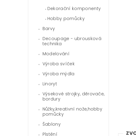
Dekorační komponenty
Hobby pomůcky
Barvy
Decoupage - ubrousková
technika
Modelování
Výroba svíček
Výroba mýdla
Linoryt
Výsekové strojky, děrovače,
bordury
Nůžky,kreativní nože,hobby
pomůcky
Šablony
ZVO
Plstění