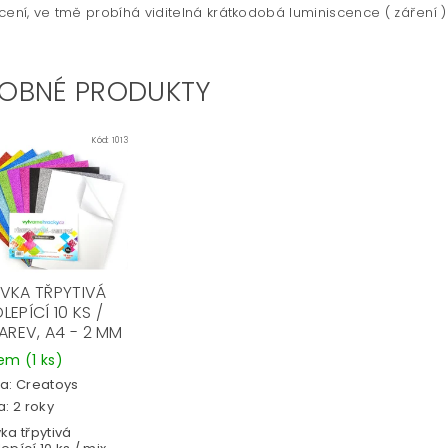
cení, ve tmě probíhá viditelná krátkodobá luminiscence ( záření )
OBNÉ PRODUKTY
Kód:
1013
VKA TŘPYTIVÁ
EPÍCÍ 10 KS /
AREV, A4 - 2 MM
dem
(1 ks)
a:
Creatoys
: 2 roky
ka třpytivá