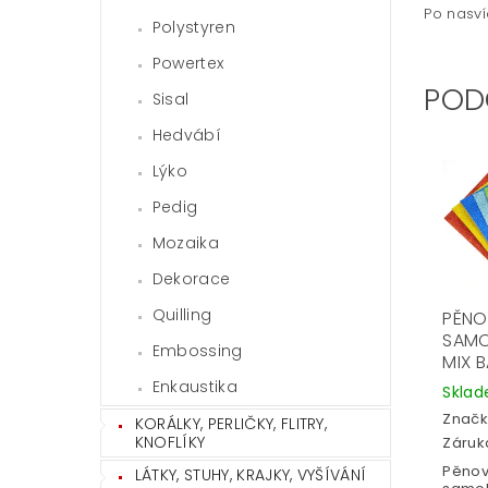
Po nasví
Polystyren
Powertex
POD
Sisal
Hedvábí
Lýko
Pedig
Mozaika
Dekorace
Quilling
PĚNO
SAMOL
Embossing
MIX B
Enkaustika
Skla
Značk
KORÁLKY, PERLIČKY, FLITRY,
KNOFLÍKY
Záruka
Pěnov
LÁTKY, STUHY, KRAJKY, VYŠÍVÁNÍ