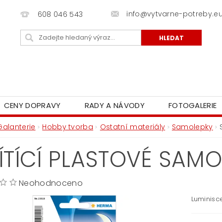
info@vytvarne-potreby.e
608 046 543
CENY DOPRAVY
RADY A NÁVODY
FOTOGALERIE
Galanterie
Hobby tvorba
Ostatní materiály
Samolepky
ÍTÍCÍ PLASTOVÉ SAM
Neohodnoceno
Luminisc