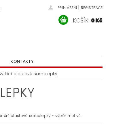
|
u
PŘIHLÁŠENÍ
REGISTRACE
KOŠÍK:
0 Kč
KONTAKTY
Svítící plastové samolepky
OLEPKY
enční plastové samolepky - výběr motivů.