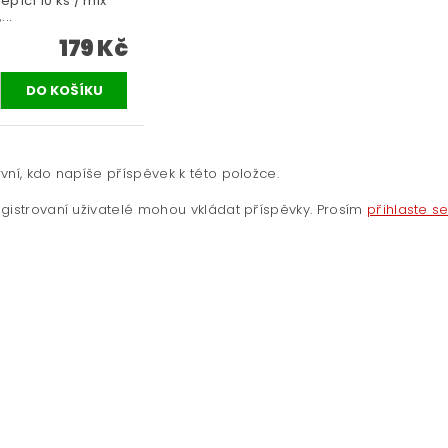
pící 10 ks / mix
...
179 Kč
vní, kdo napíše příspěvek k této položce.
gistrovaní uživatelé mohou vkládat příspěvky. Prosím
přihlaste s