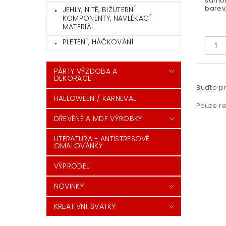
samole
barev,
JEHLY, NITĚ, BIŽUTERNÍ
KOMPONENTY, NAVLÉKACÍ
MATERIÁL
PLETENÍ, HÁČKOVÁNÍ
PÁRTY VÝZDOBA A
DEKORACE
Buďte pr
HALLOWEEN / KARNEVAL
Pouze re
DŘEVĚNÉ A MDF VÝROBKY
LITERATURA - ANTISTRESOVÉ
OMALOVÁNKY
VÝPRODEJ
NOVINKY
KREATIVNÍ SVÁTKY