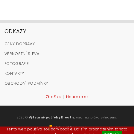
ODKAZY
CENY DOPRAVY
VĚRNOSTNÍ SLEVA
FOTOGRAFIE
KONTAKTY
OBCHODNÍ PODMÍNKY
|
Zboží.cz
Heureka.cz
2026 ©
Výtvarné potřeby Kreativ
, všechna práva vyhrazena
Vytvořil Shoptet
Tento web používá soubory cookie. Dalším procházením tohoto