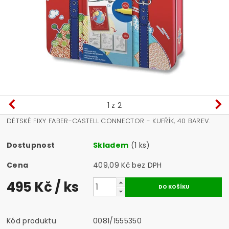
1
z 2
DĚTSKÉ FIXY FABER-CASTELL CONNECTOR - KUFŘÍK, 40 BAREV.
Dostupnost
Skladem
(1 ks)
Cena
409,09 Kč bez DPH
495 Kč
/ ks
Kód produktu
0081/1555350