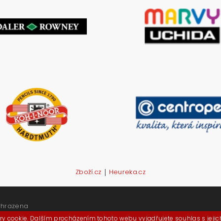
|
Zboží.cz
Heureka.cz
yhrazena
y cookie. Dalším procházením tohoto webu vyjadřujete souhlas s jeji