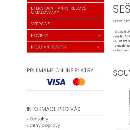
SE
LITERATURA - ANTISTRESOVÉ
OMALOVÁNKY
Praktick
VÝPRODEJ
- drátky č. 2
NOVINKY
- sešití - 15 l
- 40 ks drát
- ukazatel m
KREATIVNÍ SVÁTKY
- integrovan
PŘIJÍMÁME ONLINE PLATBY
SOU
INFORMACE PRO VÁS
Kontakty
Ceny dopravy