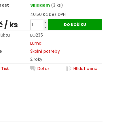
nost
Skladem
(3 ks)
40,50 Kč bez DPH
č
/ ks
duktu
EO235
Luma
e
Školní potřeby
2 roky
Tisk
Dotaz
Hlídat cenu