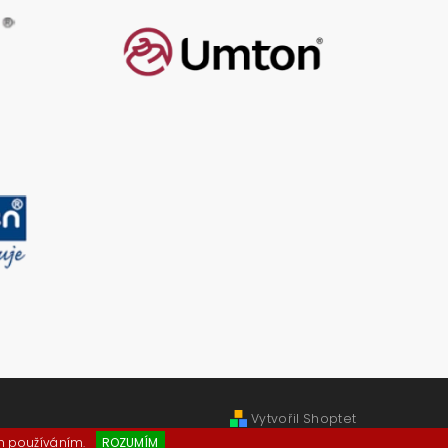
Vytvořil Shoptet
ch používáním.
ROZUMÍM