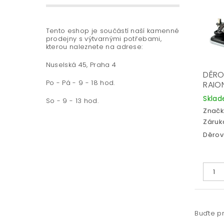
Tento eshop je součástí naší kamenné
prodejny s výtvarnými potřebami,
kterou naleznete na adrese:
Nuselská 45, Praha 4
DĚRO
Po - Pá - 9 - 18 hod.
RAIO
Skla
So - 9 - 13 hod.
Značk
Záruka
Děrov
Buďte pr