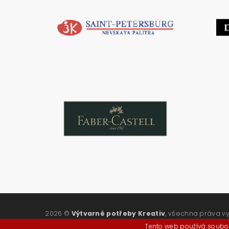
2026 ©
Výtvarné potřeby Kreativ
, všechna práva v
Tento web používá soubor