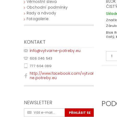
BLOK
Věrnostní sleva
ČIST
Obchodní podmínky
Rady a návody
Skla
Fotogalerie
Značk
Záruka
Blok R
čistý
KONTAKT
info
@
vytvarne-potreby.eu
608 046 543
777 604 089
http://www.facebook.com/vytvar
ne.potreby.eu
POD
NEWSLETTER