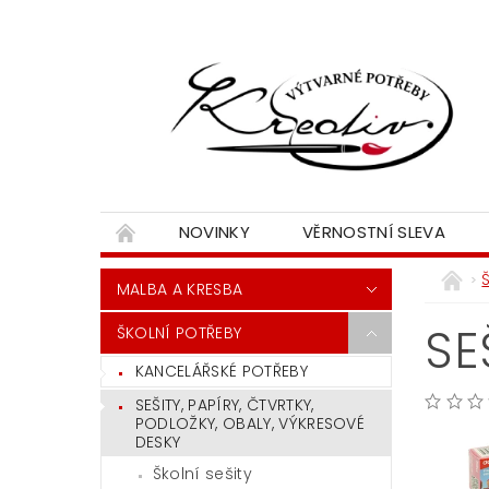
NOVINKY
VĚRNOSTNÍ SLEVA
MALBA A KRESBA
SE
ŠKOLNÍ POTŘEBY
KANCELÁŘSKÉ POTŘEBY
SEŠITY, PAPÍRY, ČTVRTKY,
PODLOŽKY, OBALY, VÝKRESOVÉ
DESKY
Školní sešity