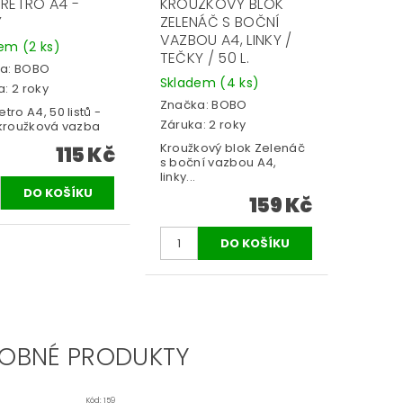
 RETRO A4 -
KROUŽKOVÝ BLOK
Ý
ZELENÁČ S BOČNÍ
VAZBOU A4, LINKY /
dem
(2 ks)
TEČKY / 50 L.
a:
BOBO
Skladem
(4 ks)
: 2 roky
Značka:
BOBO
etro A4, 50 listů -
Záruka: 2 roky
, kroužková vazba
Kroužkový blok Zelenáč
115 Kč
s boční vazbou A4,
linky...
159 Kč
OBNÉ PRODUKTY
Kód:
159