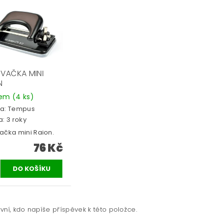
VAČKA MINI
N
dem
(4 ks)
a:
Tempus
: 3 roky
ačka mini Raion.
76 Kč
vní, kdo napíše příspěvek k této položce.