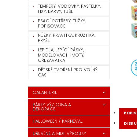
TEMPERY, VODOVKY, PASTELKY,
FIXY, BARVY, TUŠE
PSACÍ POTŘEBY, TUŽKY,
POPISOVAČE
NŮŽKY, PRAVÍTKA, KRUŽÍTKA,
PRYŽE
LEPIDLA, LEPÍCÍ PÁSKY,
MODELOVACÍ HMOTY,
OŘEZÁVÁTKA
DĚTSKÉ TVOŘENÍ PRO VOLNÝ
ČAS
GALANTERIE
PÁRTY VÝZDOBA A
DEKORACE
POPIS
HALLOWEEN / KARNEVAL
DISKU
DŘEVĚNÉ A MDF VÝROBKY