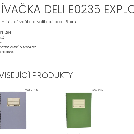
ŠÍVAČKA DELI E0235 EXPL
á mini sešívačka o velikosti cca : 6 cm.
4/6, 26/6
istů
ků
nožství drátků v sešívačce
ý rozešívač
VISEJÍCÍ PRODUKTY
Kód:
24435
Kód:
27801