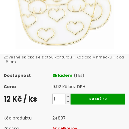
Závěsné sklíčko se zlatou konturou - Kočička v hrnečku - cca
: 8 cm.
Dostupnost
Skladem
(1 ks)
Cena
9,92 Kč bez DPH
12 Kč
/ ks
Kód produktu
24807
Značka
AndělPřerov