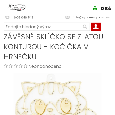
0 Kč
info@vytvarne-potreby.eu
608 046 543
ZÁVĚSNÉ SKLÍČKO SE ZLATOU
KONTUROU - KOČIČKA V
HRNEČKU
Neohodnoceno