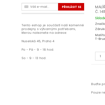
MALÍ
Č. 14
Skla
Značk
Tento eshop je součástí naší kamenné
prodejny s výtvarnými potřebami,
Záruka
kterou naleznete na adrese:
Malířs
T-Bru
Nuselská 45, Praha 4
Po - Pá - 9 - 18 hod.
So - 9 - 13 hod.
Buďte pr
Pouze re