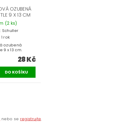
OVÁ OZUBENÁ
LE 9 X 13 CM
em
(2 ks)
:
Schuller
 1 rok
vá ozubená
e 9 x 13 cm.
28 Kč
e
nebo se
registrujte
.