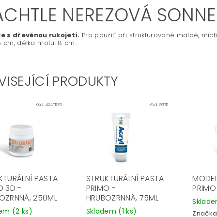
ACHTLE NEREZOVÁ SONNET
e s dřevěnou rukojetí.
Pro použití při strukturované malbě, mí
,5 cm, délka hrotu: 8 cm.
VISEJÍCÍ PRODUKTY
Kód:
424TRED
Kód:
SG75
KTURÁLNÍ PASTA
STRUKTURÁLNÍ PASTA
MODEL
O 3D -
PRIMO -
PRIMO
OZRNNÁ, 250ML
HRUBOZRNNÁ, 75ML
Sklad
dem
(2 ks)
Skladem
(1 ks)
Značka