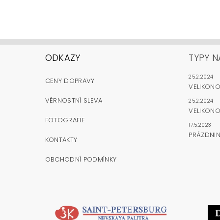
ODKAZY
TYPY N
25.2.2024
CENY DOPRAVY
VELIKON
VĚRNOSTNÍ SLEVA
25.2.2024
VELIKONO
FOTOGRAFIE
17.5.2023
PRÁZDNI
KONTAKTY
OBCHODNÍ PODMÍNKY