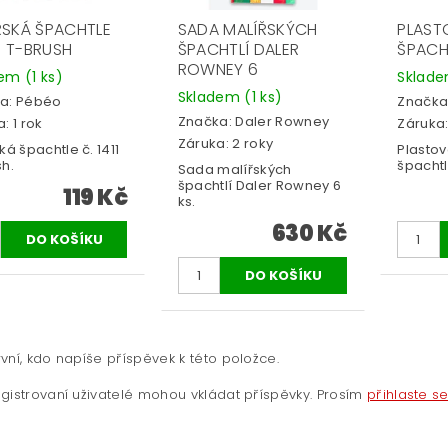
ŘSKÁ ŠPACHTLE
SADA MALÍŘSKÝCH
PLAST
11 T-BRUSH
ŠPACHTLÍ DALER
ŠPACHT
ROWNEY 6
dem
(1 ks)
Sklad
Skladem
(1 ks)
a:
Pébéo
Značka
Značka:
Daler Rowney
: 1 rok
Záruka:
Záruka: 2 roky
ká špachtle č. 1411
Plasto
sh.
špachtl
Sada malířských
špachtlí Daler Rowney 6
119 Kč
ks.
630 Kč
vní, kdo napíše příspěvek k této položce.
gistrovaní uživatelé mohou vkládat příspěvky. Prosím
přihlaste s