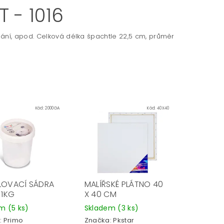
 - 1016
chání, apod. Celková délka špachtle 22,5 cm, průměr
Kód:
2000GA
Kód:
40X40
OVACÍ SÁDRA
MALÍŘSKÉ PLÁTNO 40
 1KG
X 40 CM
em
(5 ks)
Skladem
(3 ks)
:
Primo
Značka:
Pkstar