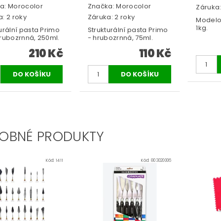
a:
Morocolor
Značka:
Morocolor
Záruka:
: 2 roky
Záruka: 2 roky
Modelo
1kg.
urální pasta Primo
Strukturální pasta Primo
hrubozrnná, 250ml.
- hrubozrnná, 75ml.
210 Kč
110 Kč
OBNÉ PRODUKTY
Kód:
1411
Kód:
803020006