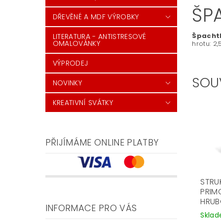
ŠP
DŘEVĚNÉ A MDF VÝROBKY
Špachtl
LITERATURA - ANTISTRESOVÉ
OMALOVÁNKY
hrotu: 2
VÝPRODEJ
SOU
NOVINKY
KREATIVNÍ SVÁTKY
PŘIJÍMÁME ONLINE PLATBY
STRU
PRIM
HRUB
INFORMACE PRO VÁS
Skla