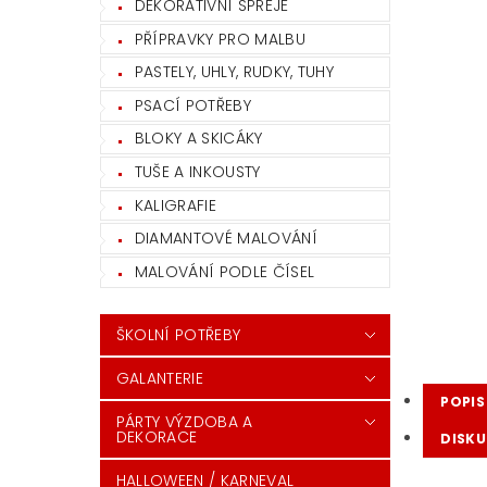
DEKORATIVNÍ SPREJE
PŘÍPRAVKY PRO MALBU
PASTELY, UHLY, RUDKY, TUHY
PSACÍ POTŘEBY
BLOKY A SKICÁKY
TUŠE A INKOUSTY
KALIGRAFIE
DIAMANTOVÉ MALOVÁNÍ
MALOVÁNÍ PODLE ČÍSEL
ŠKOLNÍ POTŘEBY
GALANTERIE
POPIS
PÁRTY VÝZDOBA A
DEKORACE
DISKU
HALLOWEEN / KARNEVAL