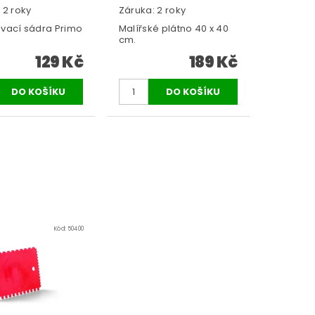
 2 roky
Záruka: 2 roky
vací sádra Primo
Malířské plátno 40 x 40
cm.
129 Kč
189 Kč
Kód:
50400