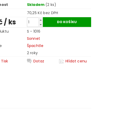
nost
Skladem
(2 ks)
70,25 Kč bez DPH
č
/ ks
duktu
S - 1016
Sonnet
e
Špachtle
2 roky
Tisk
Dotaz
Hlídat cenu