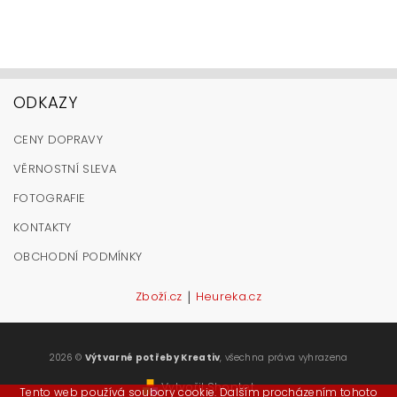
ODKAZY
CENY DOPRAVY
VĚRNOSTNÍ SLEVA
FOTOGRAFIE
KONTAKTY
OBCHODNÍ PODMÍNKY
|
Zboží.cz
Heureka.cz
2026 ©
Výtvarné potřeby Kreativ
, všechna práva vyhrazena
Vytvořil Shoptet
Tento web používá soubory cookie. Dalším procházením tohoto