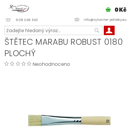
0 Kč
info@vytvarne-potreby.eu
608 046 543
ŠTĚTEC MARABU ROBUST 0180
PLOCHÝ
Neohodnoceno