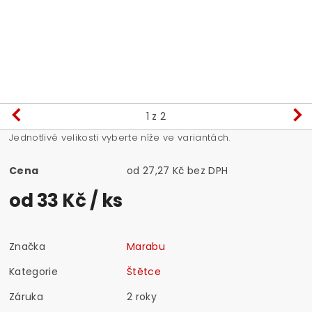
1
z 2
Jednotlivé velikosti vyberte níže ve variantách.
Cena
od 27,27 Kč bez DPH
od 33 Kč
/ ks
Značka
Marabu
Kategorie
Štětce
Záruka
2 roky