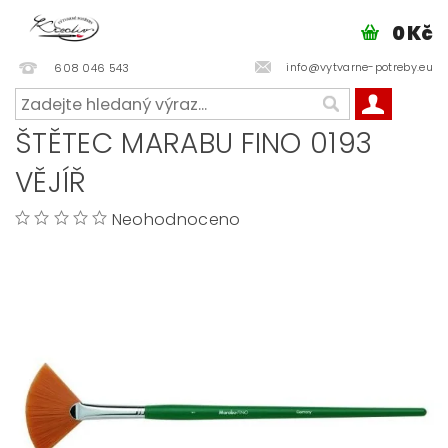
0 Kč
info@vytvarne-potreby.eu
608 046 543
ŠTĚTEC MARABU FINO 0193
VĚJÍŘ
Neohodnoceno