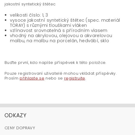
jakostní syntetický štětec
velikosti číslo: 1, 3
vysoce jakostní syntetický štětec (spec. materiál
TORAY) s různými tlouškami vláken
vzlínavost srovnatelná s přírodním vlasem
vhodný na akrylovou, olejovou a akvarelovou
malbu, na malbu na porcelán, hedvábí, sklo
Buďte první, kdo napíše příspěvek k této položce.
Pouze registrovaní uživatelé mohou vkládat příspěvky.
Prosím
přihlaste se
nebo se
registrujte
.
ODKAZY
CENY DOPRAVY