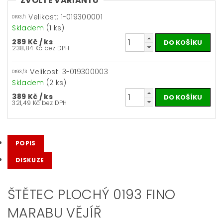
ZVOLTE VARIANTU
Velikost: 1-019300001
0193/1
Skladem
(1 ks)
289 Kč
/ ks
238,84 Kč bez DPH
Velikost: 3-019300003
0193/3
Skladem
(2 ks)
389 Kč
/ ks
321,49 Kč bez DPH
POPIS
DISKUZE
ŠTĚTEC PLOCHÝ 0193 FINO
MARABU VĚJÍŘ