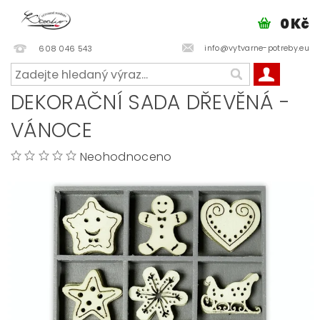
0 Kč
info@vytvarne-potreby.eu
608 046 543
DEKORAČNÍ SADA DŘEVĚNÁ -
VÁNOCE
Neohodnoceno