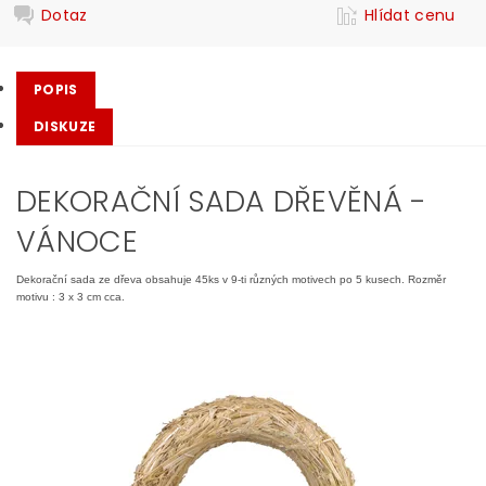
Dotaz
Hlídat cenu
POPIS
DISKUZE
DEKORAČNÍ SADA DŘEVĚNÁ -
VÁNOCE
Dekorační sada ze dřeva obsahuje 45ks v 9-ti různých motivech po 5 kusech. Rozměr
motivu : 3 x 3 cm cca.