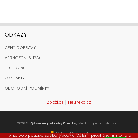
ODKAZY
CENY DOPRAVY
VĚRNOSTNÍ SLEVA
FOTOGRAFIE
KONTAKTY
OBCHODNÍ PODMÍNKY
|
Zboží.cz
Heureka.cz
2026 ©
Výtvarné potřeby Kreativ
, všechna práva vyhrazena
Vytvořil Shoptet
Tento web používá soubory cookie. Dalším procházením tohoto