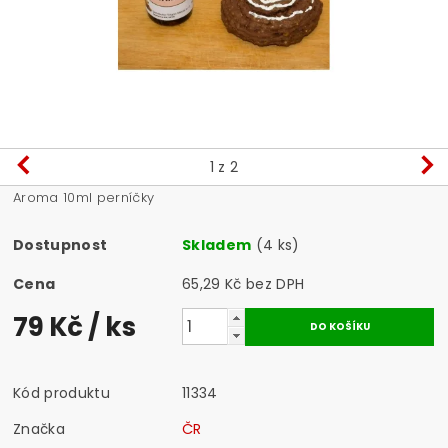
1
z 2
Aroma 10ml perníčky
Dostupnost
Skladem
(4 ks)
Cena
65,29 Kč bez DPH
79 Kč
/ ks
Kód produktu
11334
Značka
ČR