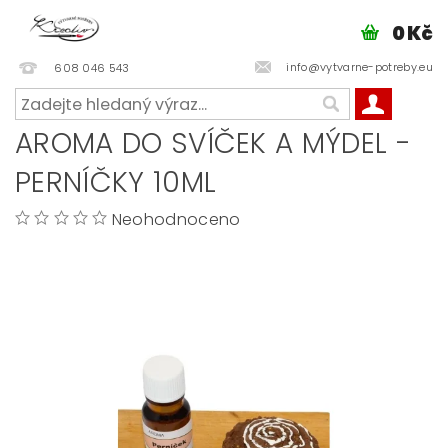
0 Kč
info@vytvarne-potreby.eu
608 046 543
AROMA DO SVÍČEK A MÝDEL -
PERNÍČKY 10ML
Neohodnoceno