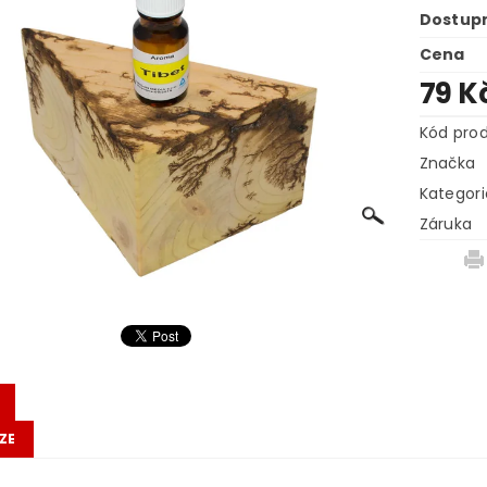
Dostup
Cena
79 K
Kód pro
Značka
Kategori
Záruka
ZE