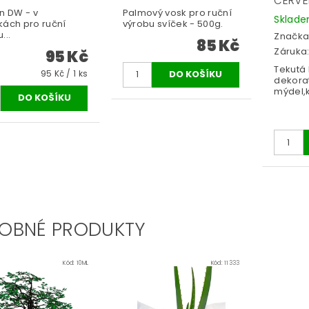
ČERVE
n DW - v
Palmový vosk pro ruční
Sklad
kách pro ruční
výrobu svíček - 500g.
...
Značka
85 Kč
Záruka:
95 Kč
Tekutá
95 Kč / 1 ks
dekorat
mýdel,k
OBNÉ PRODUKTY
Kód:
10ML
Kód:
11333