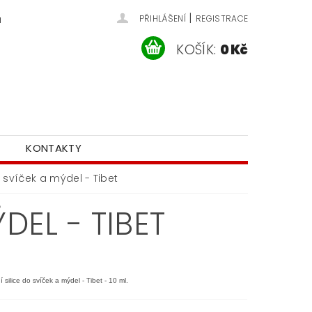
|
u
PŘIHLÁŠENÍ
REGISTRACE
KOŠÍK:
0 Kč
KONTAKTY
svíček a mýdel - Tibet
EL - TIBET
 silice do svíček a mýdel - Tibet - 10 ml.