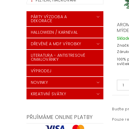
PLETENÍ, HÁČKOVÁNÍ
PÁRTY VÝZDOBA A
DEKORACE
AROM
MÝDE
HALLOWEEN / KARNEVAL
Skla
DŘEVĚNÉ A MDF VÝROBKY
Značk
Záruka
LITERATURA - ANTISTRESOVÉ
100% p
OMALOVÁNKY
svíček
VÝPRODEJ
NOVINKY
KREATIVNÍ SVÁTKY
Buďte pr
PŘIJÍMÁME ONLINE PLATBY
Pouze re