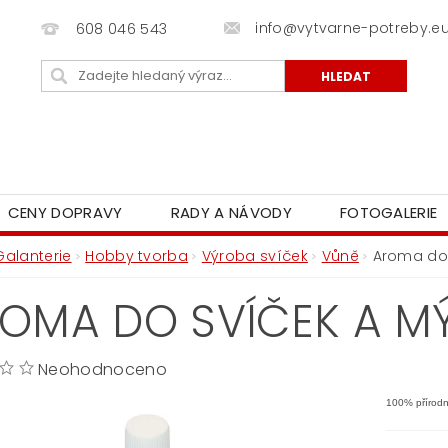
info@vytvarne-potreby.e
608 046 543
CENY DOPRAVY
RADY A NÁVODY
FOTOGALERIE
Galanterie
Hobby tvorba
Výroba svíček
Vůně
Aroma do 
OMA DO SVÍČEK A MÝD
Neohodnoceno
100% přírodní