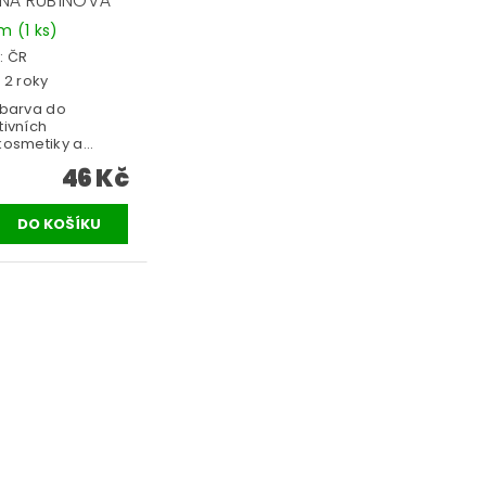
NÁ RUBÍNOVÁ
em
(1 ks)
:
ČR
 2 roky
 barva do
ivních
osmetiky a...
46 Kč