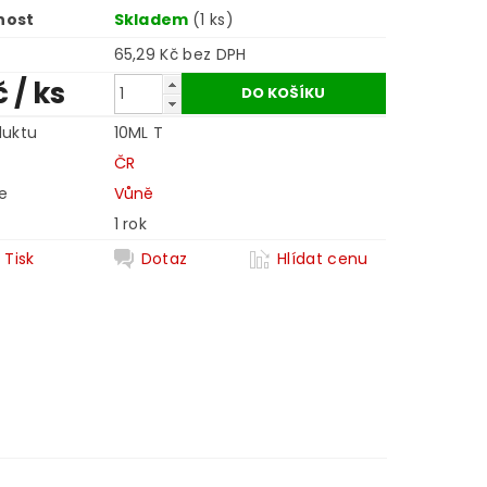
nost
Skladem
(1 ks)
65,29 Kč bez DPH
č
/ ks
duktu
10ML T
ČR
e
Vůně
1 rok
Tisk
Dotaz
Hlídat cenu