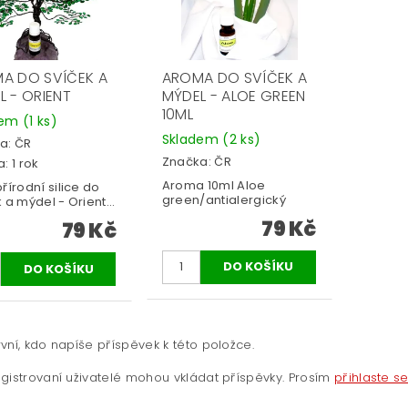
A DO SVÍČEK A
AROMA DO SVÍČEK A
L - ORIENT
MÝDEL - ALOE GREEN
10ML
dem
(1 ks)
Skladem
(2 ks)
a:
ČR
Značka:
ČR
: 1 rok
Aroma 10ml Aloe
řírodní silice do
green/antialergický
 a mýdel - Orient...
79 Kč
79 Kč
vní, kdo napíše příspěvek k této položce.
gistrovaní uživatelé mohou vkládat příspěvky. Prosím
přihlaste s