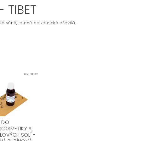
 TIBET
itá vůně, jemně balzamická dřevitá.
Kód:
10342
 DO
,KOSMETIKY A
LOVÝCH SOLÍ -