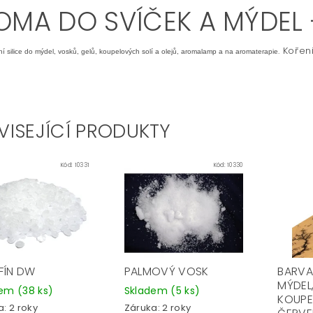
OMA DO SVÍČEK A MÝDEL -
. Kořen
í silice do mýdel, vosků, gelů, koupelových solí a olejů, aromalamp a na aromaterapie
VISEJÍCÍ PRODUKTY
Kód:
10331
Kód:
10330
FÍN DW
PALMOVÝ VOSK
BARVA
MÝDEL
dem
(38 ks)
Skladem
(5 ks)
KOUPE
: 2 roky
Záruka: 2 roky