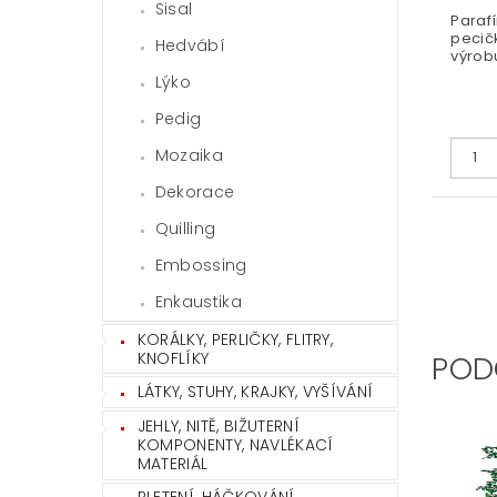
Sisal
Parafí
pecič
Hedvábí
výrobu
Lýko
Pedig
Mozaika
Dekorace
Quilling
Embossing
Enkaustika
KORÁLKY, PERLIČKY, FLITRY,
KNOFLÍKY
POD
LÁTKY, STUHY, KRAJKY, VYŠÍVÁNÍ
JEHLY, NITĚ, BIŽUTERNÍ
KOMPONENTY, NAVLÉKACÍ
MATERIÁL