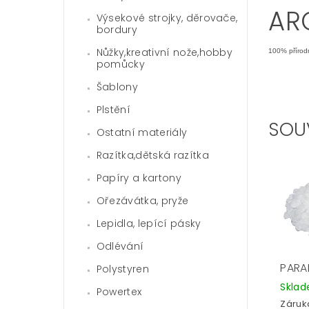
AR
Výsekové strojky, děrovače,
bordury
Nůžky,kreativní nože,hobby
100% přírodn
pomůcky
Šablony
Plstění
SOU
Ostatní materiály
Razítka,dětská razítka
Papíry a kartony
Ořezávátka, pryže
Lepidla, lepící pásky
Odlévání
PARA
Polystyren
Skla
Powertex
Záruka