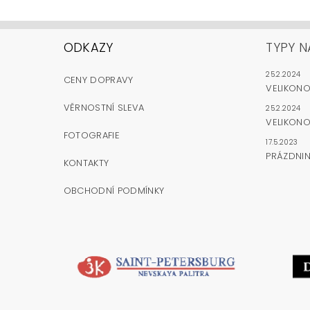
ODKAZY
TYPY N
25.2.2024
CENY DOPRAVY
VELIKON
VĚRNOSTNÍ SLEVA
25.2.2024
VELIKONO
FOTOGRAFIE
17.5.2023
PRÁZDNI
KONTAKTY
OBCHODNÍ PODMÍNKY