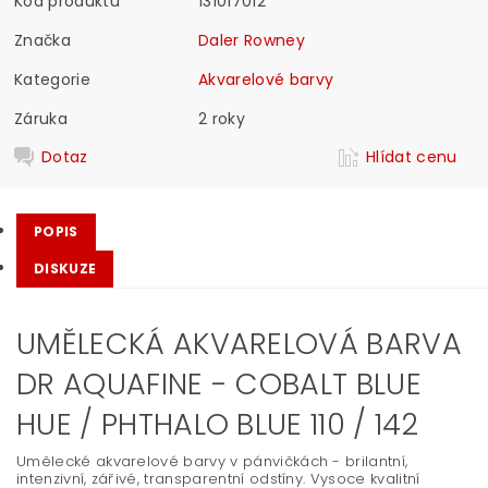
Kód produktu
131017012
Značka
Daler Rowney
Kategorie
Akvarelové barvy
Záruka
2 roky
Dotaz
Hlídat cenu
POPIS
DISKUZE
UMĚLECKÁ AKVARELOVÁ BARVA
DR AQUAFINE - COBALT BLUE
HUE / PHTHALO BLUE 110 / 142
Umělecké akvarelové barvy v pánvičkách - brilantní,
intenzivní, zářivé, transparentní odstíny. Vysoce kvalitní