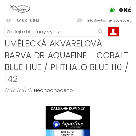
0 Kč
info@vytvarne-potreby.eu
608 046 543
UMĚLECKÁ AKVARELOVÁ
BARVA DR AQUAFINE - COBALT
BLUE HUE / PHTHALO BLUE 110 /
142
Neohodnoceno