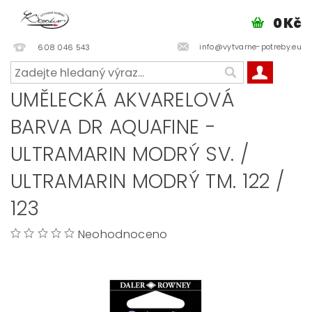
0 Kč
info@vytvarne-potreby.eu
608 046 543
UMĚLECKÁ AKVARELOVÁ
BARVA DR AQUAFINE -
ULTRAMARIN MODRÝ SV. /
ULTRAMARIN MODRÝ TM. 122 /
123
Neohodnoceno