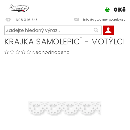
0 Kč
info@vytvarne-potreby.eu
608 046 543
KRAJKA SAMOLEPICÍ - MOTÝLCI
Neohodnoceno